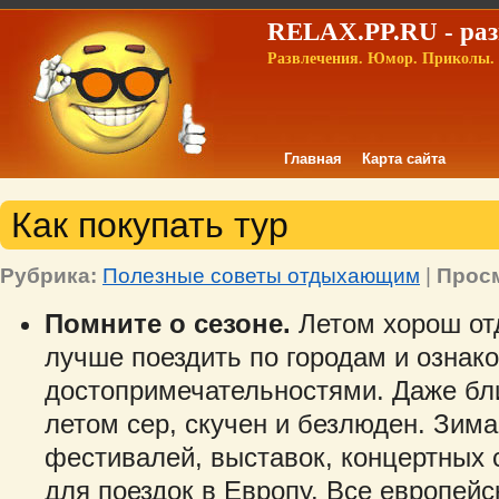
RELAX.PP.RU - раз
Развлечения. Юмор. Приколы. 
Главная
Карта сайта
Как покупать тур
Рубрика:
Полезные советы отдыхающим
|
Прос
Помните о сезоне.
Летом хорош от
лучше поездить по городам и ознак
достопримечательностями. Даже бл
летом сер, скучен и безлюден. Зима
фестивалей, выставок, концертных 
для поездок в Европу. Все европейс