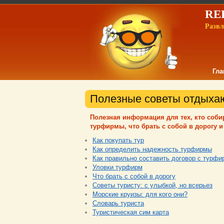
REL
Развл
Гла
Полезные советы отдых
Полезная информация для тех, кто собир
турфирмы, что брать с собой в дорогу 
Как покупать тур
Как определить надежность турфирмы
Как правильно составить договор с турфи
Уловки турфирм
Что брать с собой в дорогу
Советы туристу: с улыбкой, но всерьез
Морские круизы: для кого они?
Словарь туриста
Туристическая сим карта