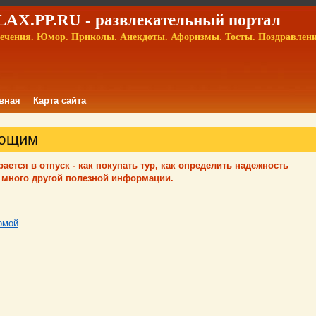
AX.PP.RU - развлекательный портал
ечения. Юмор. Приколы. Анекдоты. Афоризмы. Тосты. Поздравлен
вная
Карта сайта
ающим
ается в отпуск - как покупать тур, как определить надежность
и много другой полезной информации.
рмой