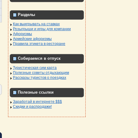
Разделы
Как выигрывать на ставках
Розыгрыши и игры для компании
Афоризмы
Армейские афоризмы
Правила этикета в ресторане
Собираемся в отпуск
Туристическая сим карта
Полезные советы отдыхающим
Рассказы туристов о поездках
Полезные ссылки
Заработай в интернете $$$
Скидки и распродажи!