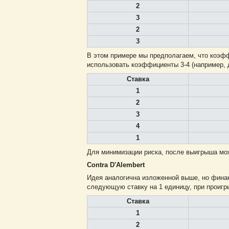
2
3
2
3
В этом примере мы предполагаем, что коэфф
использовать коэффициенты 3-4 (например, д
Ставка
1
2
3
4
1
Для минимизации риска, после выигрыша мож
Contra D'Alembert
Идея аналогична изложенной выше, но фина
следующую ставку на 1 единицу, при проигр
Ставка
1
2