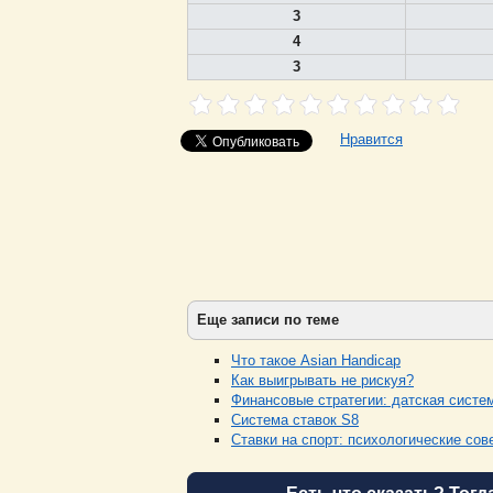
3
4
3
Нравится
Еще записи по теме
Что такое Asian Handicap
Как выигрывать не рискуя?
Финансовые стратегии: датская систе
Система ставок S8
Ставки на спорт: психологические сов