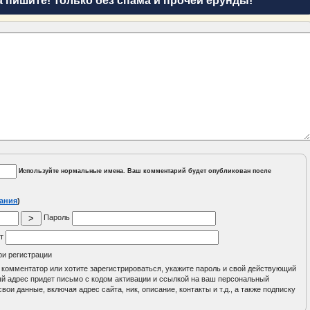
а пишите! Только без спама и прочей ерунды!
Используйте нормальные имена. Ваш комментарий будет опубликован после
ания
)
Пароль
йт
ри регистрации
 комментатор или хотите зарегистрироваться, укажите пароль и свой действующий
ный адрес придет письмо с кодом активации и ссылкой на ваш персональный
вои данные, включая адрес сайта, ник, описание, контакты и т.д., а также подписку