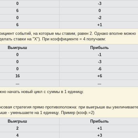
0
-3
6
0
0
-2
6
+1
ициент событий, на которые мы ставим, равен 2. Однако вполне можно
елать ставки на "Х"). При коэффициенте = 4 получаем:
Выигрыш
Прибыль
0
-1
0
-3
0
-6
16
+6
...
...
но начать новый цикл с суммы в 1 единицу.
нсовая стратегия прямо противоположна: при выигрыше вы увеличивает
ыше - уменьшаете на 1 единицу. Пример (коэф.=2)
Выигрыш
Прибыль
2
+1
4
+3