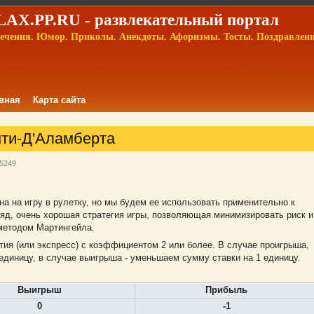
AX.PP.RU - развлекательный портал
ечения. Юмор. Приколы. Анекдоты. Афоризмы. Тосты. Поздравлен
вная
Карта сайта
нти-Д'Аламберта
5249
а на игру в рулетку, но мы будем ее использовать применительно к
ляд, очень хорошая стратегия игры, позволяющая минимизировать риск и
методом Мартингейла.
ия (или экспресс) с коэффициентом 2 или более. В случае проигрыша,
диницу, в случае выигрыша - уменьшаем сумму ставки на 1 единицу.
Выигрыш
Прибыль
0
-1