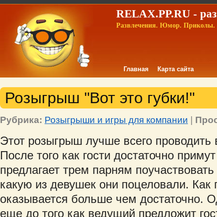
RELAX.PP.RU - раз
Развлечения. Юмор. Приколы. 
Главная
Карта сайта
Розыгрыш "Вот это губки!"
Рубрика:
Розыгрыши и игры для компании
|
Про
Этот розыгрыш лучше всего проводить 
После того как гости достаточно примут
предлагает трем парням поучаствовать в
какую из девушек они поцеловали. Как
оказывается больше чем достаточно. Од
еще до того как ведущий предложит гос