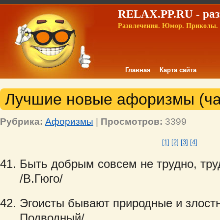
RELAX.PP.RU - раз
Развлечения. Юмор. Приколы. 
Главная
Карта сайта
Лучшие новые афоризмы (ча
Рубрика:
Афоризмы
|
Просмотров:
3399
[1]
[2]
[3]
[4]
Быть добрым совсем не трудно, тр
/В.Гюго/
Эгоисты бывают природные и злост
Подводный/