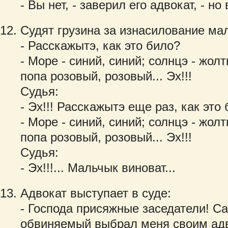
- Вы нет, - заверил его адвокат, - н
Судят грузина за изнасилование мал
- Расскажытэ, как это било?
- Море - синий, синий; солнцэ - жол
попа розовый, розовый... Эх!!!
Судья:
- Эх!!! Расскажытэ еще раз, как это 
- Море - синий, синий; солнцэ - жол
попа розовый, розовый... Эх!!!
Судья:
- Эх!!!... Мальчык виноват...
Адвокат выступает в суде:
- Господа присяжные заседатели! Са
обвиняемый выбрал меня своим адв