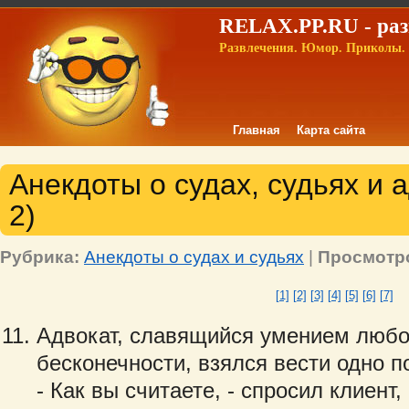
RELAX.PP.RU - раз
Развлечения. Юмор. Приколы. 
Главная
Карта сайта
Анекдоты о судах, судьях и 
2)
Рубрика:
Анекдоты о судах и судьях
|
Просмотр
[1]
[2]
[3]
[4]
[5]
[6]
[7]
Адвокат, славящийся умением любо
бесконечности, взялся вести одно п
- Как вы считаете, - спросил клиент,