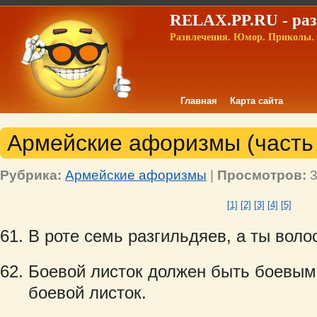
RELAX.PP.RU - раз
Развлечения. Юмор. Приколы. 
Главная
Карта сайта
Армейские афоризмы (часть 
Рубрика:
Армейские афоризмы
|
Просмотров:
3
[1]
[2]
[3]
[4]
[5]
В роте семь разгильдяев, а ты воло
Боевой листок должен быть боевым 
боевой листок.