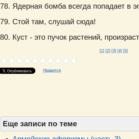
Ядерная бомба всегда попадает в э
Стой там, слушай сюда!
Куст - это пучок растений, произрас
[1]
[2]
[3]
[4]
[5]
Нравится
Еще записи по теме
Армейские афоризмы (часть 3)