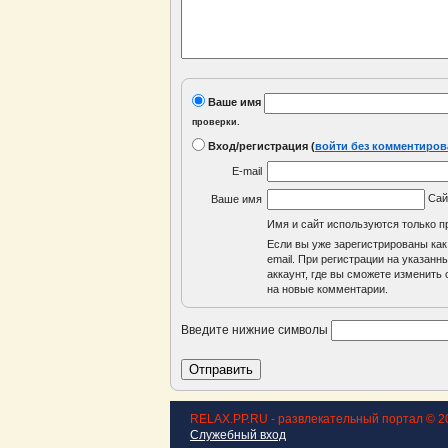
Ваше имя
проверки.
Вход/регистрация
(
войти без комментиров
E-mail
Са
Ваше имя
Имя и сайт используются только п
Если вы уже зарегистрированы как
email. При регистрации на указан
аккаунт, где вы сможете изменить с
на новые комментарии.
Введите нижние символы
RELAX.PP.RU - развлекательный портал © 2
Служебный вход