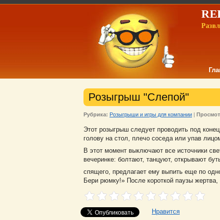
REL
Развл
Гла
Розыгрыш "Слепой"
Рубрика:
Розыгрыши и игры для компании
|
Просмот
Этот розыгрыш следует проводить под конец 
голову на стол, плечо соседа или упав лицом
В этот момент выключают все источники све
вечеринке: болтают, танцуют, открывают бут
спящего, предлагает ему выпить еще по одн
Бери рюмку!» После короткой паузы жертва, 
Нравится