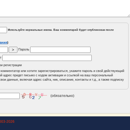
Используйте нормальные имена. Ваш комментарий будет опубликован после
ания
)
Пароль
йт
ри регистрации
 комментатор или хотите зарегистрироваться, укажите пароль и свой действующий
ный адрес придет письмо с кодом активации и ссылкой на ваш персональный
вои данные, включая адрес сайта, ник, описание, контакты и т.д., а также подписку
(обязательно)
003-2026