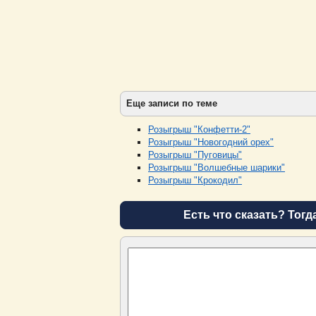
Еще записи по теме
Розыгрыш "Конфетти-2"
Розыгрыш "Новогодний орех"
Розыгрыш "Пуговицы"
Розыгрыш "Волшебные шарики"
Розыгрыш "Крокодил"
Есть что сказать? Тогд