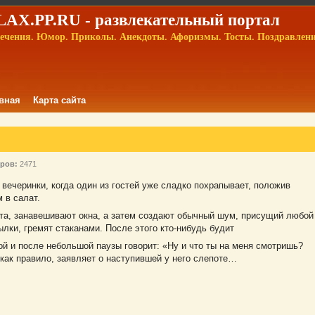
AX.PP.RU - развлекательный портал
ечения. Юмор. Приколы. Анекдоты. Афоризмы. Тосты. Поздравлен
вная
Карта сайта
ров:
2471
вечеринки, когда один из гостей уже сладко похрапывает, положив
 в салат.
та, занавешивают окна, а затем создают обычный шум, присущий любой
ылки, гремят стаканами. После этого кто-нибудь будит
ой и после небольшой паузы говорит: «Ну и что ты на меня смотришь?
как правило, заявляет о наступившей у него слепоте…