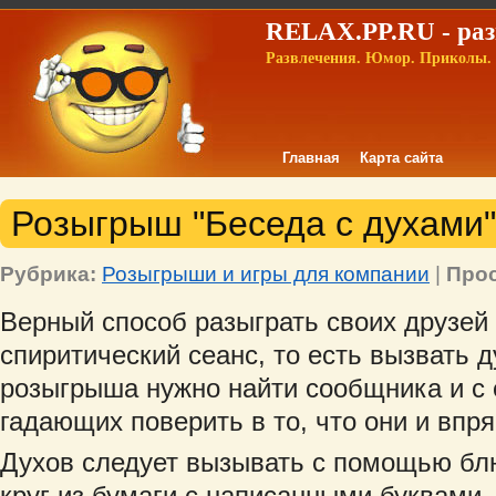
RELAX.PP.RU - раз
Развлечения. Юмор. Приколы. 
Главная
Карта сайта
Розыгрыш "Беседа с духами"
Рубрика:
Розыгрыши и игры для компании
|
Про
Верный способ разыграть своих друзей 
спиритический сеанс, то есть вызвать д
розыгрыша нужно найти сообщника и с
гадающих поверить в то, что они и впр
Духов следует вызывать с помощью блю
круг из бумаги с написанными буквами.