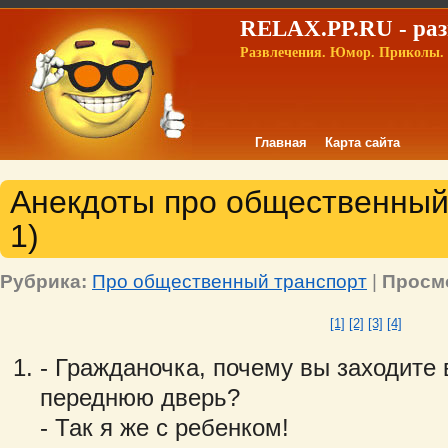
RELAX.PP.RU - раз
Развлечения. Юмор. Приколы. 
Главная
Карта сайта
Анекдоты про общественный 
1)
Рубрика:
Про общественный транспорт
|
Просм
[1]
[2]
[3]
[4]
- Гражданочка, почему вы заходите 
переднюю дверь?
- Так я же с ребенком!