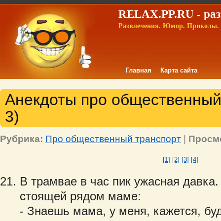
RELAX.PP.RU - раз
Развлечения. Юмор. Приколы. 
Главная
Карта сайта
Анекдоты про общественный 
3)
Рубрика:
Про общественный транспорт
|
Просм
[1]
[2]
[3]
[4]
В трамвае в час пик ужасная давка
стоящей рядом маме:
- Знаешь мама, у меня, кажется, бу