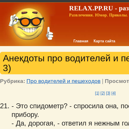
RELAX.PP.RU - раз
Развлечения. Юмор. Приколы. 
Главная
Карта сайта
Анекдоты про водителей и п
3)
Рубрика:
Про водителей и пешеходов
|
Просмот
[1]
[2]
[3]
[4]
- Это спидометр? - спросила она, п
прибору.
- Да, дорогая, - ответил я нежным г