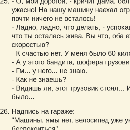
- О, мой дорогой, - кричит дама, обл
ужасно! На нашу машину наехал огр
почти ничего не осталось!
- Ладно, ладно, что делать, - успока
что ты осталась жива. Вы что, оба 
скоростью?
- К счастью нет. У меня было 60 ки
- А у этого бандита, шофера грузов
- Гм... у него... не знаю.
- Как не знаешь?
- Видишь ли, этот грузовик стоял... 
было...
Надпись на гараже:
"Машины, ямы нет, велосипед уже у
беспокоиться".