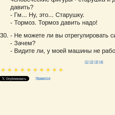
давить?
- Гм... Ну, это... Старушку.
- Тормоз. Тормоз давить надо!
- Не можете ли вы отрегулировать с
- Зачем?
- Видите ли, у моей машины не раб
[1]
[2]
[3]
[4]
Нравится