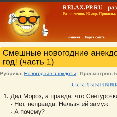
RELAX.PP.RU - раз
Развлечения. Юмор. Приколы. 
Главная
Карта сайта
Смешные новогодние анекд
год! (часть 1)
Рубрика:
Новогодние анекдоты
|
Просмотров:
5
[1]
[2]
[3]
[4]
[5]
[6]
[7]
[8]
[9]
[
Дед Мороз, а правда, что Снегуроч
- Нет, неправда. Нельзя ей замуж.
- А почему?