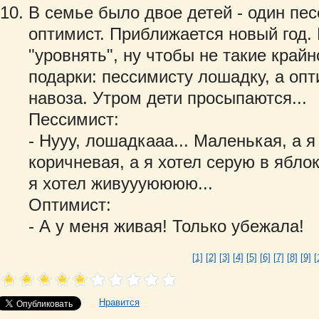
В семье было двое детей - один пес
оптимист. Приближается новый год.
"уровнять", ну чтобы не такие край
подарки: пессимисту лошадку, а опт
навоза. Утром дети просыпаются...
Пессимист:
- Hyyy, лошадкааа... Маленькая, а я
коричневая, а я хотел серую в ябло
я хотел живyyyюююю...
Оптимист:
- А y меня живая! Только убежала!
[1]
[2]
[3]
[4]
[5]
[6]
[7]
[8]
[9]
[
Нравится