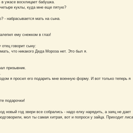
- в ужасе восклицает бабушка.
 четыре куклы, куда мне еще пятую?
о? - набрасывается мать на сына.
залепил ему снежком в глаз!
 отец говорит сыну:
мать, что никакого Деда Мороза нет. Это был я.
зал призывник.
.
одом я просил его подарить мне военную форму. И вот только теперь я
йте подарочки!
од новый год звери все собрались - надо елку нарядить, а заяц не дает
подговорили, мол ты самая хитрая, вот и попроси у зайца. Приходит лис