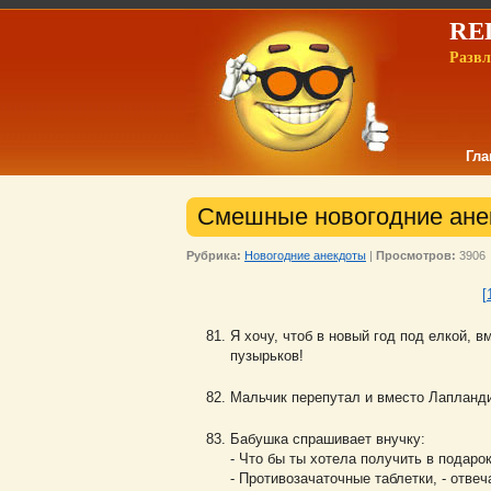
REL
Развл
Гла
Смешные новогодние анек
Рубрика:
Новогодние анекдоты
|
Просмотров:
3906
[
Я хочу, чтоб в новый год под елкой, 
пузырьков!
Мальчик перепутал и вместо Лапланди
Бабушка спрашивает внучку:
- Что бы ты хотела получить в подаро
- Противозачаточные таблетки, - отвеч