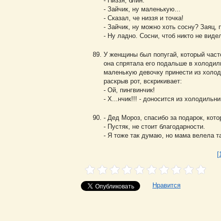
- Низзя, блин.
- Зайчик, ну маленькую...
- Сказал, че низзя и точка!
- Зайчик, ну можно хоть сосну? Заяц, 
- Ну ладно. Сосни, чтоб никто не видел
У женщины был попугай, который часто
она спрятала его подальше в холодиль
маленькую девочку принести из холод
раскрыв рот, вскрикивает:
- Ой, пингвинчик!
- Х...нчик!!! - доносится из холодильн
- Дед Мороз, спасибо за подарок, кот
- Пустяк, не стоит благодарности.
- Я тоже так думаю, но мама велела та
[
Нравится