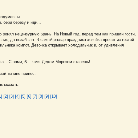
подумавши...
, бери березу и иди...
 ронял нецензурную брань. На Новый год, перед тем как пришли гости,
ник, да позабыла. В самый разгар праздника хозяйка просит из гостей
ильника компот. Девочка открывает холодильник и, от удивления
ика. - С вами, бл...ями, Дедом Морозом станешь!
орый ты мне принес.
к сказать.
1]
[2]
[3]
[4]
[5]
[6]
[7]
[8]
[9]
[10]