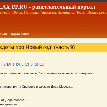
AX.PP.RU - развлекательный портал
ечения. Юмор. Приколы. Анекдоты. Афоризмы. Тосты. Поздравлен
вная
Карта сайта
доты про Новый год! (часть 9)
1]
[2]
[3]
[4]
[5]
[6]
[7]
[8]
[9]
[10]
вместо сказочных зверьков, было очень-очень много поллитровых
и позвонил на Сицилию и заказал Деда Мороза...
к от Деда Мороза?
ает девочка.