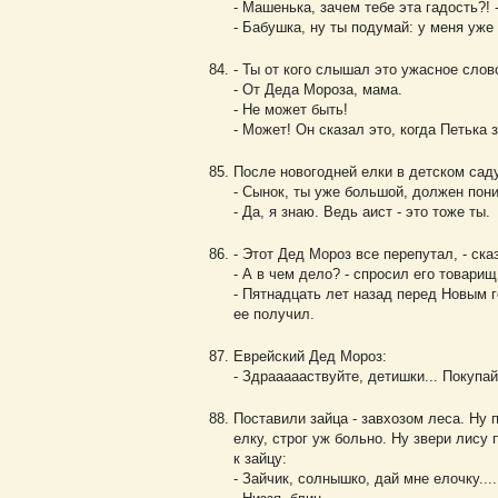
- Машенька, зачем тебе эта гадость?! 
- Бабушка, ну ты подумай: у меня уже
- Ты от кого слышал это ужасное слов
- От Деда Мороза, мама.
- Не может быть!
- Может! Он сказал это, когда Петька 
После новогодней елки в детском саду
- Сынок, ты уже большой, должен пони
- Да, я знаю. Ведь аист - это тоже ты.
- Этот Дед Мороз все перепутал, - ска
- А в чем дело? - спросил его товарищ
- Пятнадцать лет назад перед Новым г
ее получил.
Еврейский Дед Мороз:
- Здраааааствуйте, детишки... Покупа
Поставили зайца - завхозом леса. Ну п
елку, строг уж больно. Ну звери лису 
к зайцу:
- Зайчик, солнышко, дай мне елочку....