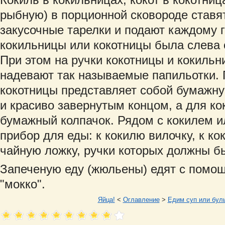
рыбную) в порционной сковороде ставя
закусочные тарелки и подают каждому г
кокильницы или кокотницы была слева 
При этом на ручки кокотницы и кокиль
надевают так называемые папильотки. 
кокотницы представляет собой бумажну
и красиво завернутым концом, а для ко
бумажный колпачок. Рядом с кокилем и
прибор для еды: к кокилю вилочку, к ко
чайную ложку, ручки которых должны б
Запеченую еду (жюльены) едят с помо
"мокко".
Яйца!
<
Оглавление
>
Едим суп или бул