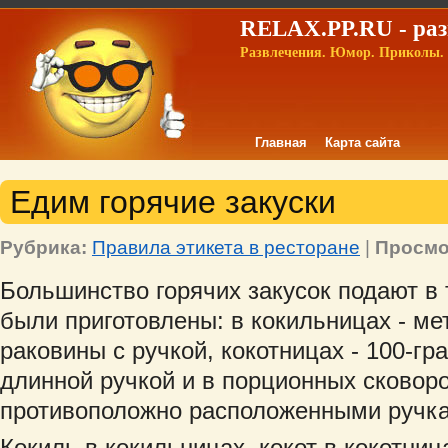
RELAX.PP.RU - раз
Развлечения. Юмор. Приколы. 
Главная
Карта сайта
Едим горячие закуски
Рубрика:
Правила этикета в ресторане
|
Просмо
Большинство горячих закусок подают в 
были приготовлены: в кокильницах - ме
раковины с ручкой, кокотницах - 100-г
длинной ручкой и в порционных сковор
противоположно расположенными ручк
Кокиль в кокильницах, кокот в кокотниц