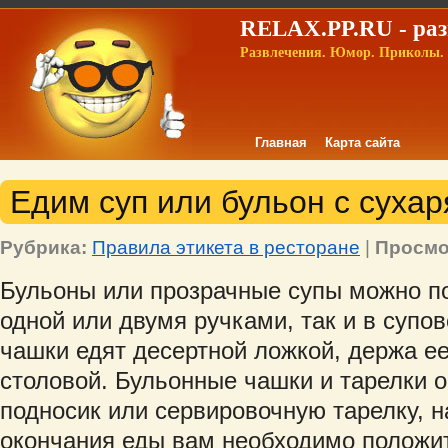
RELAX.PP.RU - раз
Развлечения. Юмор. Приколы. 
Главная
Карта сайта
Едим суп или бульон с суха
Рубрика:
Правила этикета в ресторане
|
Просмо
Бульоны или прозрачные супы можно по
одной или двумя ручками, так и в супов
чашки едят десертной ложкой, держа ее 
столовой. Бульонные чашки и тарелки о
подносик или сервировочную тарелку, н
окончания еды вам необходимо положит