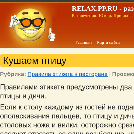
RELAX.PP.RU - раз
Развлечения. Юмор. Приколы. 
Главная
Карта сайта
Кушаем птицу
Рубрика:
Правила этикета в ресторане
|
Просмо
Правилами этикета предусмотрены два
птицы и дичи.
Если к столу каждому из гостей не под
ополаскивания пальцев, то птицу и дич
столовых ножа и вилки, осторожно среза
следует отрезать за один раз больше, ч