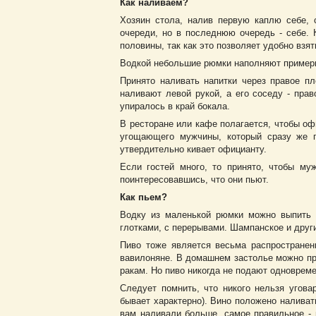
Как наливаем?
Хозяин стола, налив первую каплю себе, 
очереди, но в последнюю очередь - себе. 
половины, так как это позволяет удобно взя
Водкой небольшие рюмки наполняют примерно
Принято наливать напитки через правое п
наливают левой рукой, а его соседу - прав
упиралось в край бокала.
В ресторане или кафе полагается, чтобы оф
угощающего мужчины, который сразу же п
утвердительно кивает официанту.
Если гостей много, то принято, чтобы м
поинтересовавшись, что они пьют.
Как пьем?
Водку из маленькой рюмки можно выпить с
глотками, с перерывами. Шампанское и други
Пиво тоже является весьма распространен
вавилоняне. В домашнем застолье можно пр
ракам. Но пиво никогда не подают одновреме
Следует помнить, что никого нельзя уговар
бывает характерно). Вино положено наливать
вам наливали больше, самое правильное - н