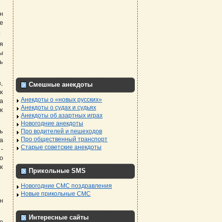
н
е
.
я
ы
ь
,
Смешные анекдоты
к
Анекдоты о «новых русских»
а
Анекдоты о судах и судьях
к
Анекдоты об азартных играх
Новогодние анекдоты
ь
Про водителей и пешеходов
Про общественный транспорт
а
Старые советские анекдоты
-
о
к
Прикольные SMS
Новогодние СМС поздравления
Новые прикольные СМС
н
Интересные сайты
о