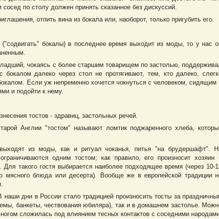
 сосед по столу должен принять сказанное без дискуссий.
глашения, отпить вина из бокала или, наоборот, только пригубить его.
("содвигать" бокалы) в последнее время выходит из моды, то у нас о
аненным.
младший, чокаясь с более старшим товарищем по застолью, поддержива
с бокалом далеко через стол не протягивают, тем, кто далеко, слегк
 бокалом. Если уж непременно хочется чокнуться с человеком, сидящим 
ми и подойти к нему.
знесения тостов - здравиц, застольных речей.
старой Англии "тостом" называют ломтик поджаренного хлеба, которы
выходят из моды, как и ритуал чоканья, питья "на брудершафт". Н
граничиваются одним тостом; как правило, его произносит хозяин 
 Для такого гостя выбирается наиболее подходящее время (через 10-1
го мясного блюда или десерта). Вообще же в европейской традиции н
.
В наши дни в России стало традицией произносить тосты за праздничны
емы, банкеты, чествования юбиляра), так и в домашнем застолье. Можн
 многом сложилась под влиянием тесных контактов с соседними народами