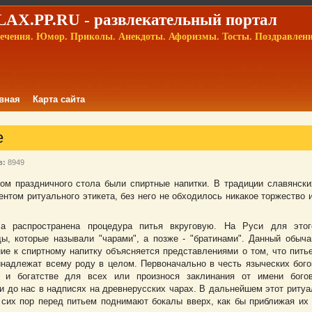
AX.PP.RU - развлекательный портал
ечения. Юмор. Приколы. Анекдоты. Афоризмы. Тосты. Поздравлен
вная
Карта сайта
е
в:
8949
ом праздничного стола были спиртные напитки. В традиции славянски
том ритуального этикета, без него не обходилось никакое торжество и
ла распространена процедура питья вкруговую. На Руси для этог
ы, которые называли "чарами", а позже - "братинами". Данный обыча
ие к спиртному напитку объясняется представлениями о том, что питье
инадлежат всему роду в целом. Первоначально в честь языческих бого
 и богатстве для всех или произнося заклинания от имени богов
 до нас в надписях на древнерусских чарах. В дальнейшем этот ритуа
сих пор перед питьем поднимают бокалы вверх, как бы приближая их 