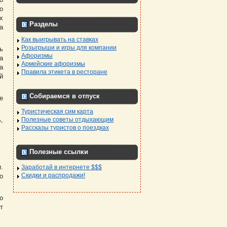
о
х
Разделы
а
Как выигрывать на ставках
Розыгрыши и игры для компании
ь
Афоризмы
а
Армейские афоризмы
а
Правила этикета в ресторане
й
Собираемся в отпуск
е
Туристическая сим карта
,
Полезные советы отдыхающим
Рассказы туристов о поездках
Полезные ссылки
.
Заработай в интернете $$$
Скидки и распродажи!
о
о
т