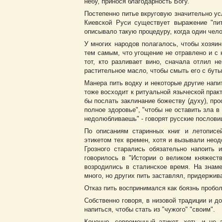
небу, принося благодарность Богу.
Постепенно питье вкруговую значительно ус
Киевской Руси существует выражение "пити
описывало такую процедуру, когда один чело
У многих народов полагалось, чтобы хозяин
тем самым, что угощение не отравлено и с
тот, кто разливает вино, сначала отлил 
растительное масло, чтобы смыть его с буты
Манера пить водку и некоторые другие напи
тоже восходит к ритуальной языческой прак
бы послать заклинание божеству (духу), про
полное здоровье", "чтобы не оставить зла в
недолюбливаешь" - говорят русские послови
По описаниям старинных книг и летописе
этикетом тех времен, хотя и вызывали неод
Грозного старались обязательно напоить 
говорилось в "Истории о великом княжест
возродились в сталинское время. На знам
много, но других пить заставлял, придерживая
Отказ пить воспринимался как боязнь пробол
Собственно говоря, в низовой традиции и д
напиться, чтобы стать из "чужого" "своим".
Конечно, современный этикет, хоть и не 