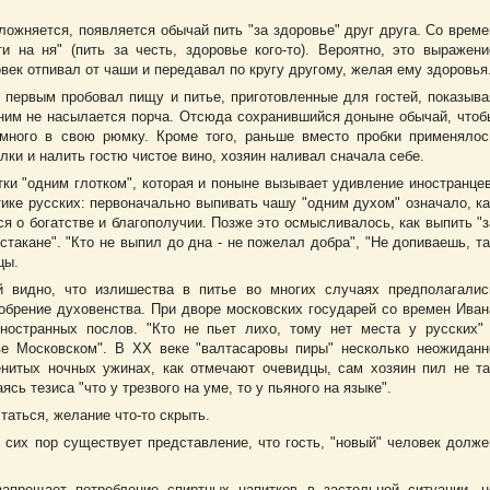
ложняется, появляется обычай пить "за здоровье" друг друга. Со време
 на ня" (пить за честь, здоровье кого-то). Вероятно, это выражени
век отпивал от чаши и передавал по кругу другому, желая ему здоровья
 первым пробовал пищу и питье, приготовленные для гостей, показыва
 ним не насылается порча. Отсюда сохранившийся доныне обычай, чтоб
немного в свою рюмку. Кроме того, раньше вместо пробки применялос
лки и налить гостю чистое вино, хозяин наливал сначала себе.
тки "одним глотком", которая и поныне вызывает удивление иностранцев
тике русских: первоначально выпивать чашу "одним духом" означало, ка
ся о богатстве и благополучии. Позже это осмысливалось, как выпить "з
 стакане". "Кто не выпил до дна - не пожелал добра", "Не допиваешь, та
цы.
й видно, что излишества в питье во многих случаях предполагалис
обрение духовенства. При дворе московских государей со времен Иван
иностранных послов. "Кто не пьет лихо, тому нет места у русских" 
ве Московском". В XX веке "валтасаровы пиры" несколько неожиданн
енитых ночных ужинах, как отмечают очевидцы, сам хозяин пил не та
сь тезиса "что у трезвого на уме, то у пьяного на языке".
таться, желание что-то скрыть.
о сих пор существует представление, что гость, "новый" человек долже
запрещает потребление спиртных напитков в застольной ситуации, н