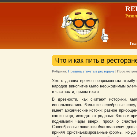
REL
Развл
Гла
Что и как пить в ресторан
Рубрика:
Правила этикета в ресторане
|
Просмотро
Уже с давних времен непременным атрибут
народов винопитие было необходимым элемен
в частности, прием гостя
В древности, как считают историки, бы
использовались большие серебряные сосуд
имеет архаические истоки: равное приобщен
как и пища, исходят от родовых богов и пр
поднимали чары вверх, прося о счастье
Своеобразные заклятия-благословения дошли
принял христианизированные формы, но до 