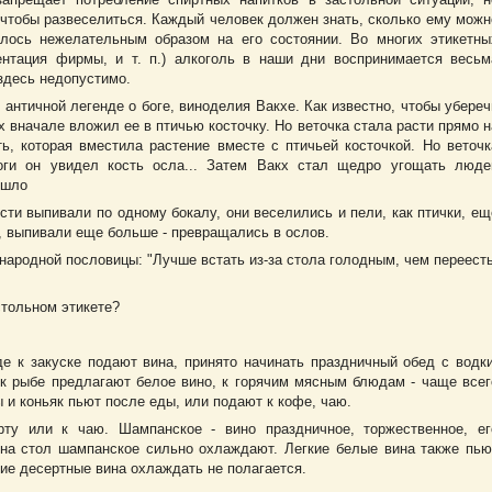
, чтобы развеселиться. Каждый человек должен знать, сколько ему можн
алось нежелательным образом на его состоянии. Во многих этикетны
ентация фирмы, и т. п.) алкоголь в наши дни воспринимается весьм
 здесь недопустимо.
античной легенде о боге, виноделия Вакхе. Как известно, чтобы убереч
 вначале вложил ее в птичью косточку. Но веточка стала расти прямо н
ь, которая вместила растение вместе с птичьей косточкой. Но веточк
оги он увидел кость осла... Затем Вакх стал щедро угощать люде
ошло
ости выпивали по одному бокалу, они веселились и пели, как птички, ещ
ы, выпивали еще больше - превращались в ослов.
ародной пословицы: "Лучше встать из-за стола голодным, чем переесть
стольном этикете?
где к закуске подают вина, принято начинать праздничный обед с водки
 к рыбе предлагают белое вино, к горячим мясным блюдам - чаще всег
ы и коньяк пьют после еды, или подают к кофе, чаю.
ту или к чаю. Шампанское - вино праздничное, торжественное, ег
 на стол шампанское сильно охлаждают. Легкие белые вина также пью
ие десертные вина охлаждать не полагается.