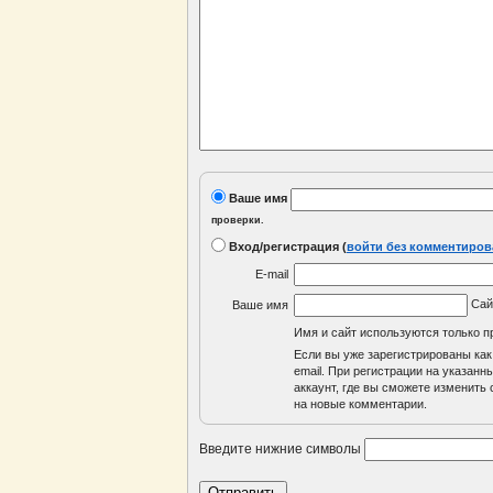
Ваше имя
проверки.
Вход/регистрация
(
войти без комментиров
E-mail
Са
Ваше имя
Имя и сайт используются только п
Если вы уже зарегистрированы как
email. При регистрации на указан
аккаунт, где вы сможете изменить с
на новые комментарии.
Введите нижние символы