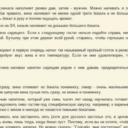
сначала наполняет рюмки дам, затем - мужчин. Можно наливать и п
Как правило, вина наливают не менее одной трети бокала и не больш
ть бокал в руку и полнее ощущать аромат.
 на 3/4, коньяк наливают на донышко большого бокала.
лечо сидящего. Если к следующему гостю нельзя подойти справа, ем
ой. Бутылку при этом держат всей рукой, стараясь, чтобы горлышко н
ициант в первую очередь налил так называемый пробный глоток в рюмк
робует вкус вина и его температуру. Если он ими удовлетворен, т
ужчина наливал напитки сидящим рядом с ним дамам, предварительн
разу, вина отпивают из бокала понемногу, ликер - очень маленьким
е шипучие вина лучше пить сразу, но можно и понемногу.
ным напитком, который уже семь тысяч лет назад научились готовит
едложить пиво гостям под специфическую закуску, например, к варены
нно с вином и никогда не чокаются пивными бокалами.
ивать или заставлять пить (хотя для русского застолья это, в целом
 вновь лишь тогда, когда бокал пуст. Поэтому, если вы не хотите, чтоб
е допивать напитка. Но можно сказать: "Спасибо, мне достаточно" ил