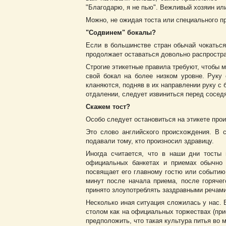
"Благодарю, я не пью". Вежливый хозяин или
Можно, не ожидая тоста или специального при
"Содвинем" бокалы?
Если в большинстве стран обычай чокаться 
продолжает оставаться довольно распростр
Строгие этикетные правила требуют, чтобы 
свой бокал на более низком уровне. Руку 
кланяются, подняв в их направлении руку с
отдалении, следует извиниться перед соседя
Скажем тост?
Особо следует остановиться на этикете прои
Это слово английского происхождения. В 
подавали тому, кто произносил здравицу.
Иногда считается, что в наши дни тосты 
официальных банкетах и приемах обычно о
посвящает его главному гостю или событию.
минут после начала приема, после горяче
принято злоупотреблять заздравными речами
Несколько иная ситуация сложилась у нас. 
столом как на официальных торжествах (при
предположить, что такая культура питья во