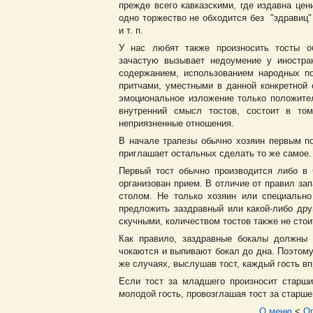
прежде всего кавказскими, где издавна цен
одно торжество не обходится без "здравиц"
и т. п.
У нас любят также произносить тосты общ
зачастую вызывает недоумение у иностра
содержанием, использованием народных по
притчами, уместными в данной конкретной 
эмоциональное изложение только положите
внутренний смысл тостов, состоит в то
неприязненные отношения.
В начале трапезы обычно хозяин первым п
приглашает остальных сделать то же самое.
Первый тост обычно производится либо в 
организован прием. В отличие от правил зап
столом. Не только хозяин или специально
предложить заздравный или какой-либо дру
скучными, количеством тостов также не сто
Как правило, заздравные бокалы должны 
чокаются и выпивают бокал до дна. Поэтому
же случаях, выслушав тост, каждый гость вп
Если тост за младшего произносит старши
молодой гость, провозглашая тост за старше
О меню
<
О