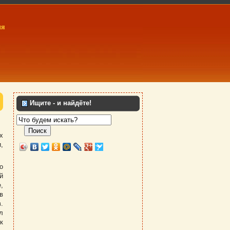
ия
Ищите - и найдёте!
Поиск
х
,
о
й
,
в
.
л
к