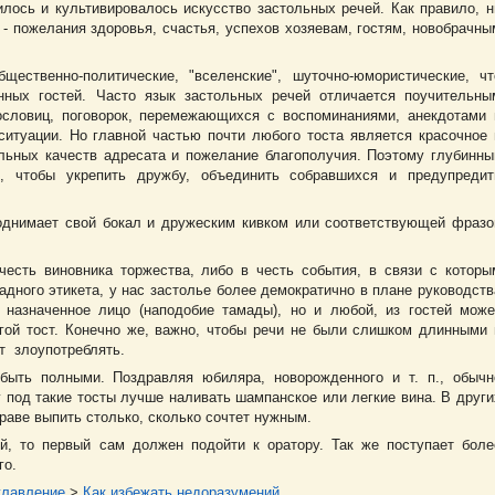
илось и культивировалось искусство застольных речей. Как правило, н
 - пожелания здоровья, счастья, успехов хозяевам, гостям, новобрачны
ественно-политические, "вселенские", шуточно-юмористические, чт
нных гостей. Часто язык застольных речей отличается поучительны
словиц, поговорок, перемежающихся с воспоминаниями, анекдотами 
ситуации. Но главной частью почти любого тоста является красочное 
льных качеств адресата и пожелание благополучия. Поэтому глубинны
м, чтобы укрепить дружбу, объединить собравшихся и предупредит
однимает свой бокал и дружеским кивком или соответствующей фразо
честь виновника торжества, либо в честь события, в связи с которы
адного этикета, у нас застолье более демократично в плане руководств
 назначенное лицо (наподобие тамады), но и любой, из гостей може
гой тост. Конечно же, важно, чтобы речи не были слишком длинными 
ит злоупотреблять.
быть полными. Поздравляя юбиляра, новорожденного и т. п., обычн
 под такие тосты лучше наливать шампанское или легкие вина. В други
раве выпить столько, сколько сочтет нужным.
й, то первый сам должен подойти к оратору. Так же поступает боле
го.
главление
>
Как избежать недоразумений