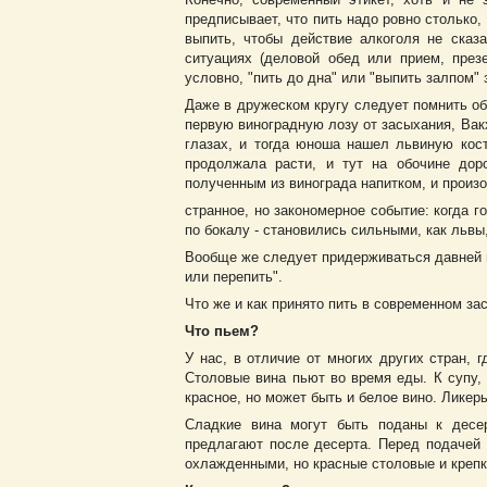
предписывает, что пить надо ровно столько
выпить, чтобы действие алкоголя не сказ
ситуациях (деловой обед или прием, през
условно, "пить до дна" или "выпить залпом"
Даже в дружеском кругу следует помнить об 
первую виноградную лозу от засыхания, Вакх
глазах, и тогда юноша нашел львиную кост
продолжала расти, и тут на обочине дор
полученным из винограда напитком, и произ
странное, но закономерное событие: когда г
по бокалу - становились сильными, как льв
Вообще же следует придерживаться давней н
или перепить".
Что же и как принято пить в современном за
Что пьем?
У нас, в отличие от многих других стран, 
Столовые вина пьют во время еды. К супу,
красное, но может быть и белое вино. Ликер
Сладкие вина могут быть поданы к десер
предлагают после десерта. Перед подачей
охлажденными, но красные столовые и крепк