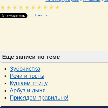
Как есть арбуз и дыню
<
Оглавление
>
Ка
Нравится
Еще записи по теме
Зубочистка
Речи и тосты
Кушаем птицу
Арбуз и дыня
Присядем правильно!