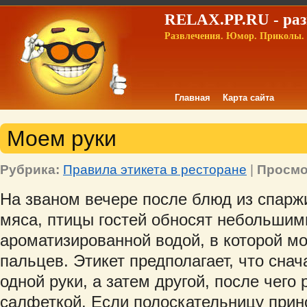
RELAX.PP.RU - раз
Развлечения. Юмор. Приколы. 
Главная
Карта сайта
Моем руки
Рубрика:
Правила этикета в ресторане
|
Просмо
На званом вечере после блюд из спаржи
мяса, птицы гостей обносят небольшим
ароматизированной водой, в которой м
пальцев. Этикет предполагает, что сна
одной руки, а затем другой, после чего
салфеткой. Если полоскательницу прин