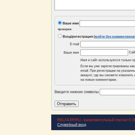
Ваше имя
проверки.
Вход/регистрация
(
войти без комментиров
E-mail
Са
Ваше имя
Имя и сайт используются только п
Если вы уже зарегистрированы как
email. При регистрации на указан
аккаунт, где вы сможете изменить с
на новые комментарии.
Введите нижние символы
RELAX.PP.RU - развлекательный портал © 2
Служебный вход