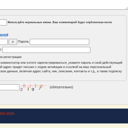
Используйте нормальные имена. Ваш комментарий будет опубликован после
ания
)
Пароль
йт
ри регистрации
 комментатор или хотите зарегистрироваться, укажите пароль и свой действующий
ный адрес придет письмо с кодом активации и ссылкой на ваш персональный
вои данные, включая адрес сайта, ник, описание, контакты и т.д., а также подписку
(обязательно)
003-2026