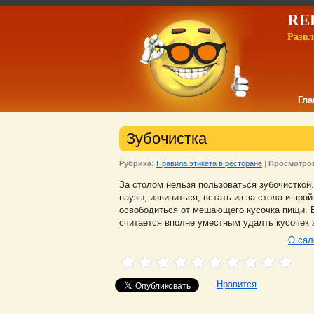
REL
Развл
Гла
Зубочистка
Рубрика:
Правила этикета в ресторане
|
Просмотро
За столом нельзя пользоваться зубочисткой.
паузы, извиниться, встать из-за стола и пр
освободиться от мешающего кусочка пищи. 
считается вполне уместным удалть кусочек 
О сал
Нравится