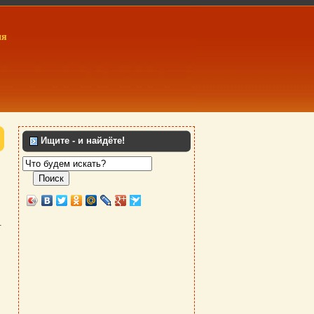
ия
Ищите - и найдёте!
Поиск
.