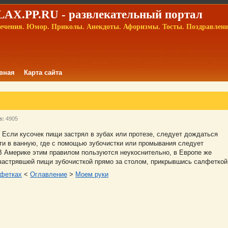
AX.PP.RU - развлекательный портал
ечения. Юмор. Приколы. Анекдоты. Афоризмы. Тосты. Поздравлен
вная
Карта сайта
в:
4905
 Если кусочек пищи застрял в зубах или протезе, следует дождаться
ойти в ванную, где с помощью зубочистки или промывания следует
В Америке этим правилом пользуются неукоснительно, в Европе же
застрявшей пищи зубочисткой прямо за столом, прикрывшись салфеткой
фетках
<
Оглавление
>
Моем руки