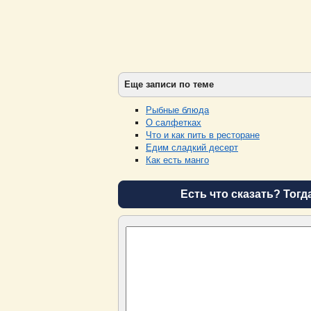
Еще записи по теме
Рыбные блюда
О салфетках
Что и как пить в ресторане
Едим сладкий десерт
Как есть манго
Есть что сказать? Тогд