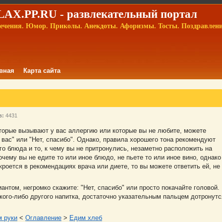
AX.PP.RU - развлекательный портал
ечения. Юмор. Приколы. Анекдоты. Афоризмы. Тосты. Поздравлен
вная
Карта сайта
в:
4431
торые вызывают у вас аллергию или которые вы не любите, можете
ю вас" или "Нет, спасибо". Однако, правила хорошего тона рекомендуют
го блюда и то, к чему вы не притронулись, незаметно расположить на
чему вы не едите то или иное блюдо, не пьете то или иное вино, однако
кроется в рекомендациях врача или диете, то вы можете ответить ей, не
нтом, негромко скажите: "Нет, спасибо" или просто покачайте головой.
акого-либо другого напитка, достаточно указательным пальцем дотронутс
 руки
<
Оглавление
>
Едим хлеб