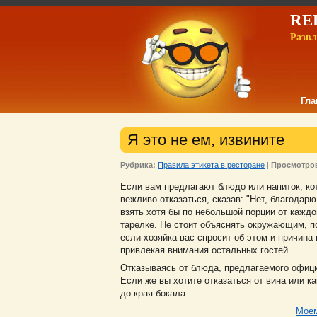
REL
Развл
Гла
Я это не ем, извините
Рубрика:
Правила этикета в ресторане
|
Просмотро
Если вам предлагают блюдо или напиток, ко
вежливо отказаться, сказав: "Нет, благодар
взять хотя бы по небольшой порции от каждо
тарелке. Не стоит объяснять окружающим, по
если хозяйка вас спросит об этом и причина 
привлекая внимания остальных гостей.
Отказываясь от блюда, предлагаемого официа
Если же вы хотите отказаться от вина или к
до края бокала.
Моем