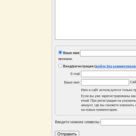
Ваше имя
проверки.
Вход/регистрация
(
войти без комментиров
E-mail
Са
Ваше имя
Имя и сайт используются только п
Если вы уже зарегистрированы как
email. При регистрации на указан
аккаунт, где вы сможете изменить с
на новые комментарии.
Введите нижние символы