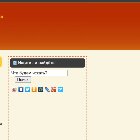
ия
Ищите - и найдёте!
Поиск
я