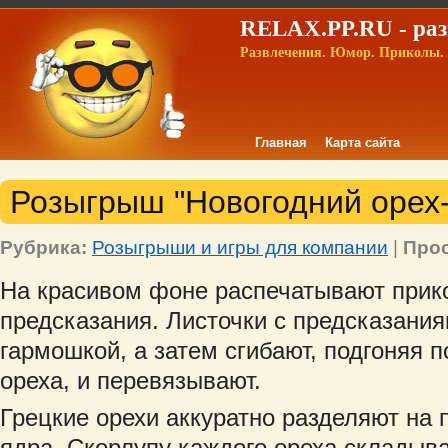
RELAX.PP.RU - раз
Развлечения. Юмор. Приколы. 
Главная
Карта сайта
Розыгрыш "Новогодний орех-
Рубрика:
Розыгрыши и игры для компании
|
Про
На красивом фоне распечатывают прик
предсказания. Листочки с предсказани
гармошкой, а затем сгибают, подгоняя п
ореха, и перевязывают.
Грецкие орехи аккуратно разделяют на
ядра. Скорлупу каждого ореха складыва