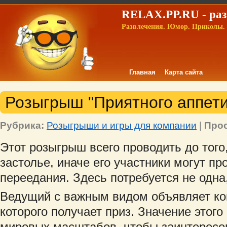
RELAX.PP.RU - раз
Развлечения. Юмор. Приколы. 
Главная
Карта сайта
Розыгрыш "Приятного аппети
Рубрика:
Розыгрыши и игры для компании
|
Про
Этот розыгрыш всего проводить до того
застолье, иначе его участники могут пр
переедания. Здесь потребуется не одна
Ведущий с важным видом объявляет ко
которого получает приз. Значение этого
мировых масштабов, чтобы заинтересов