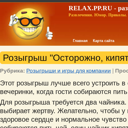
RELAX.PP.RU - раз
Развлечения. Юмор. Приколы. 
Главная
Карта сайта
Розыгрыш "Осторожно, кипят
Рубрика:
Розыгрыши и игры для компании
|
Про
Этот розыгрыш лучше всего устроить в
вечеринки, когда гости собираются пить
Для розыгрыша требуется два чайника.
выбирает жертву. Желательно, чтобы у
здоровое сердце и нормальное чувство 
собираются пить чай, один чайник кипят