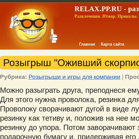
RELAX.PP.RU - раз
Развлечения. Юмор. Приколы. 
Главная
Карта сайта
Розыгрыш "Оживший скорпи
Рубрика:
Розыгрыши и игры для компании
|
Про
Можно разыграть друга, преподнеся ем
Для этого нужна проволока, резинка для
Проволоку сворачивают дугой в виде лу
резинку как тетиву и, положив на нее м
резинку до упора. Потом заворачивают 
подарочную бумагу и, придерживая его