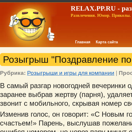
RELAX.PP.RU - раз
Развлечения. Юмор. Приколы. 
Главная
Карта сайта
Розыгрыш "Поздравление по
Рубрика:
Розыгрыши и игры для компании
|
Про
В самый разгар новогодней вечеринки о
заранее выбрав жертву (парня), удаляе
звонит с мобильного, скрывая номер св
Изменив голос, он говорит: «С Новым г
счастьем!» Парень, выслушав пожелания
ошибся номером, но через пару минут е