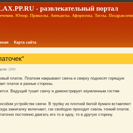
AX.PP.RU - развлекательный портал
ечения. Юмор. Приколы. Анекдоты. Афоризмы. Тосты. Поздравлен
вная
Карта сайта
аточек"
ров:
2260
зовый платок. Платком накрывают свеча и сверху подносят горящую
ает платок в разные стороны.
рается. Ведущий тушит свечу и демонстрирует изумленным гостям
особом устройстве свечи. В трубку из плотной белой бумаги вставляют
гда зажигалку включают, газ свободно проходит сквозь тонкий платок.
таточно постоянно двигать его то в одну, то в другую сторону.