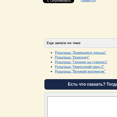
Нравится
Еще записи по теме
Розыгрыш "Дымящиеся пальцы"
Розыгрыш "Крокодил"
Розыгрыш "Гадание на суженого"
Розыгрыш "Новогодний орех-2"
Розыгрыш "Великий математик"
Есть что сказать? Тогд