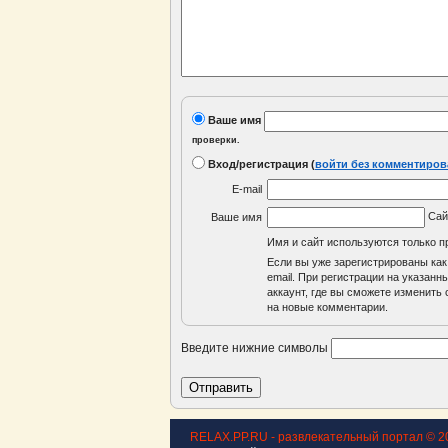
Ваше имя
проверки.
Вход/регистрация
(
войти без комментиров
E-mail
Са
Ваше имя
Имя и сайт используются только п
Если вы уже зарегистрированы как
email. При регистрации на указан
аккаунт, где вы сможете изменить с
на новые комментарии.
Введите нижние символы
RELAX.PP.RU - развлекательный портал © 2