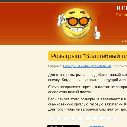
REL
Развл
Гла
Розыгрыш "Волшебный пл
Рубрика:
Розыгрыши и игры для компании
|
Просмот
Для этого розыгрыша понадобится тонкий га
спичку. Когда свеча загорится, ведущий двиг
Свеча продолжает гореть, а платок не заго
абсолютно целый платок.
Весь секрет этого розыгрыша заключается в 
обыкновенную круглую газовую зажигалку. Ко
Для того чтобы не загорелся сам платок, дос