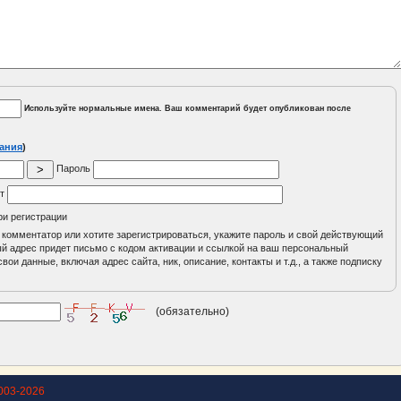
Используйте нормальные имена. Ваш комментарий будет опубликован после
ания
)
Пароль
йт
ри регистрации
 комментатор или хотите зарегистрироваться, укажите пароль и свой действующий
ный адрес придет письмо с кодом активации и ссылкой на ваш персональный
вои данные, включая адрес сайта, ник, описание, контакты и т.д., а также подписку
(обязательно)
003-2026