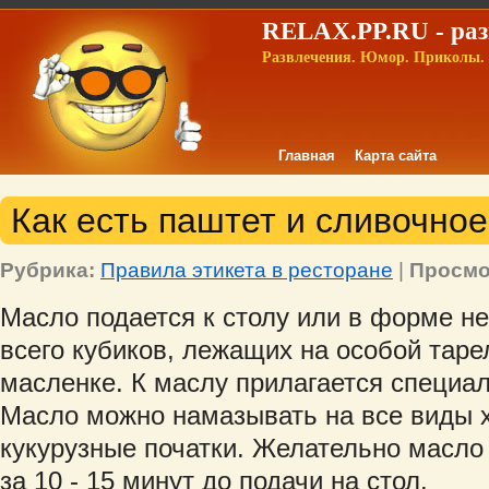
RELAX.PP.RU - раз
Развлечения. Юмор. Приколы. 
Главная
Карта сайта
Как есть паштет и сливочно
Рубрика:
Правила этикета в ресторане
|
Просмо
Масло подается к столу или в форме н
всего кубиков, лежащих на особой таре
масленке. К маслу прилагается специа
Масло можно намазывать на все виды х
кукурузные початки. Желательно масло
за 10 - 15 минут до подачи на стол.