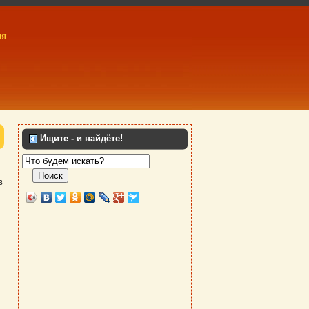
ия
Ищите - и найдёте!
Поиск
в