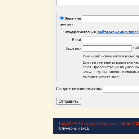
Ваше имя
проверки.
Вход/регистрация
(
войти без комментиров
E-mail
Са
Ваше имя
Имя и сайт используются только п
Если вы уже зарегистрированы как
email. При регистрации на указан
аккаунт, где вы сможете изменить с
на новые комментарии.
Введите нижние символы
RELAX.PP.RU - развлекательный портал © 2
Служебный вход