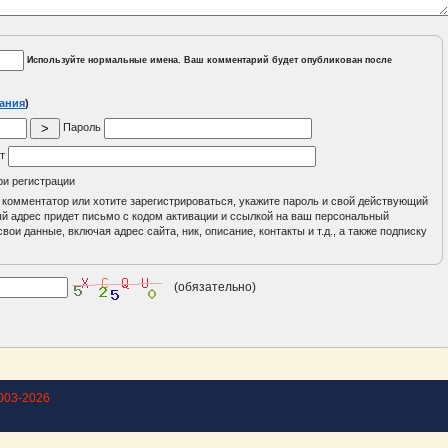
Используйте нормальные имена. Ваш комментарий будет опубликован после
ания
)
Пароль
йт
ри регистрации
 комментатор или хотите зарегистрироваться, укажите пароль и свой действующий
ный адрес придет письмо с кодом активации и ссылкой на ваш персональный
вои данные, включая адрес сайта, ник, описание, контакты и т.д., а также подписку
(обязательно)
003-2026