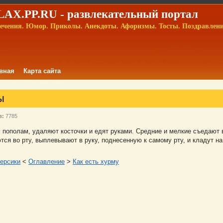
AX.PP.RU - развлекательный портал
ечения. Юмор. Приколы. Анекдоты. Афоризмы. Тосты. Поздравлен
вная
Карта сайта
ы
в:
7785
пополам, удаляют косточки и едят руками. Средние и мелкие съедают 
тся во рту, выплевывают в руку, поднесенную к самому рту, и кладут на
персики
<
Оглавление
>
Как есть хурму