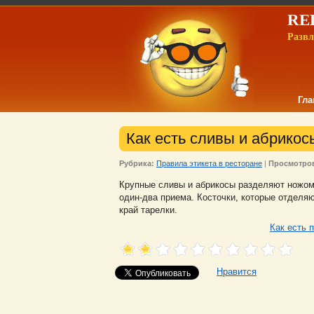
REL
Развл
Гла
Как есть сливы и абрикос
Рубрика:
Правила этикета в ресторане
|
Просмотро
Крупные сливы и абрикосы разделяют ножом 
один-два приема. Косточки, которые отделяю
край тарелки.
Как есть 
Нравится