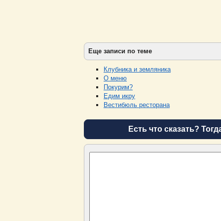
Еще записи по теме
Клубника и земляника
О меню
Покурим?
Едим икру
Вeстибюль ресторана
Есть что сказать? Тогд