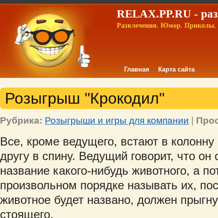
RELAX.PP.RU - раз
Развлечения. Юмор. Приколы. 
Главная
Карта сайта
Розыгрыш "Крокодил"
Рубрика:
Розыгрыши и игры для компании
|
Про
Все, кроме ведущего, встают в колонну 
другу в спину. Ведущий говорит, что он
название какого-нибудь животного, а по
произвольном порядке называть их, пос
животное будет названо, должен прыгну
стоящего.