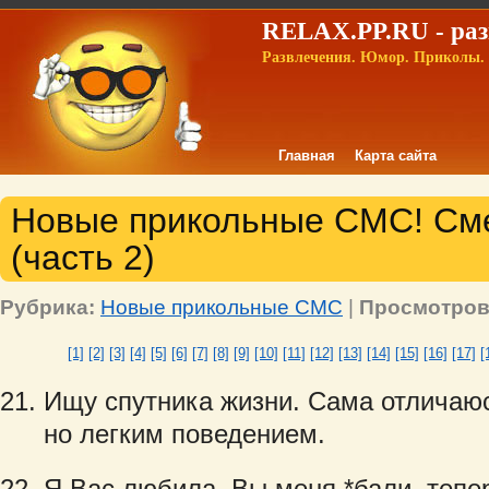
RELAX.PP.RU - раз
Развлечения. Юмор. Приколы. 
Главная
Карта сайта
Новые прикольные СМС! С
(часть 2)
Рубрика:
Новые прикольные СМС
|
Просмотров
[1]
[2]
[3]
[4]
[5]
[6]
[7]
[8]
[9]
[10]
[11]
[12]
[13]
[14]
[15]
[16]
[17]
[
Ищу спутника жизни. Сама отличаю
но легким поведением.
Я Вас любила, Вы меня *бали, тепе