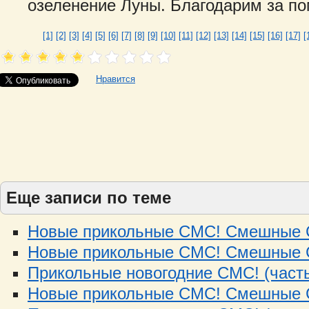
озеленение Луны. Благодарим за по
[1]
[2]
[3]
[4]
[5]
[6]
[7]
[8]
[9]
[10]
[11]
[12]
[13]
[14]
[15]
[16]
[17]
[
Нравится
Еще записи по теме
Новые прикольные СМС! Смешные С
Новые прикольные СМС! Смешные С
Прикольные новогодние СМС! (часть
Новые прикольные СМС! Смешные С