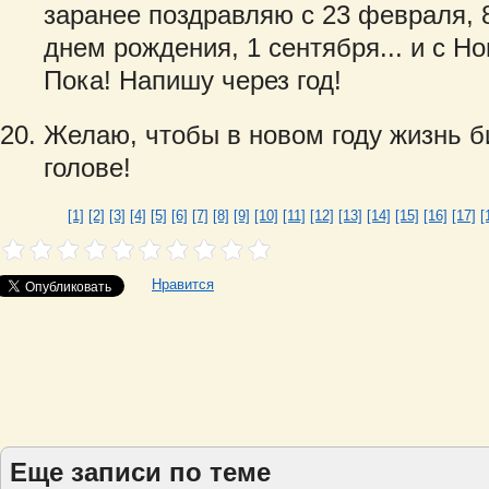
заранее поздравляю с 23 февраля, 8
днем рождения, 1 сентября... и с 
Пока! Напишу через год!
Желаю, чтобы в новом году жизнь б
голове!
[1]
[2]
[3]
[4]
[5]
[6]
[7]
[8]
[9]
[10]
[11]
[12]
[13]
[14]
[15]
[16]
[17]
[
Нравится
Еще записи по теме