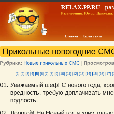
RELAX.PP.RU - раз
Развлечения. Юмор. Приколы. 
Главная
Карта сайта
Прикольные новогодние СМС!
Рубрика:
Новые прикольные СМС
|
Просмотров
[1]
[2]
[3]
[4]
[5]
[6]
[7]
[8]
[9]
[10]
[11]
[12]
[13]
[14]
[15]
[16]
[17]
[
Уважаемый шеф! С нового года, кро
вредность, требую доплачивать мне 
подлость.
Дорогой! На Новый год я хочу только