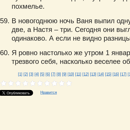
похмелье.
В новогоднюю ночь Ваня выпил одну
две, а Настя – три. Сегодня они вы
одинаково. А если не видно разниц
Я ровно настолько же утром 1 янва
трезвого себя, насколько веселее о
[1]
[2]
[3]
[4]
[5]
[6]
[7]
[8]
[9]
[10]
[11]
[12]
[13]
[14]
[15]
[16]
[17]
[
Нравится