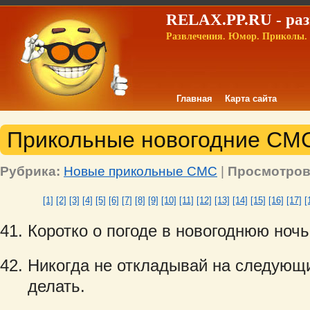
RELAX.PP.RU - раз
Развлечения. Юмор. Приколы. 
Главная
Карта сайта
Прикольные новогодние СМС!
Рубрика:
Новые прикольные СМС
|
Просмотров
[1]
[2]
[3]
[4]
[5]
[6]
[7]
[8]
[9]
[10]
[11]
[12]
[13]
[14]
[15]
[16]
[17]
[
Коротко о погоде в новогоднюю ночь
Никогда не откладывай на следующий
делать.