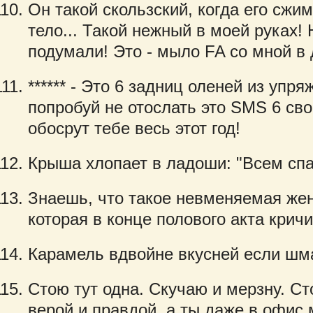
Он такой скользский, когда его сжи
тело... Такой нежный в моей руках! Н
подумали! Это - мыло FA со мной в
****** - Это 6 задниц оленей из упр
попробуй не отослать это SMS 6 сво
обосрут тебе весь этот год!
Крыша хлопает в ладоши: "Всем спа
Знаешь, что такое невменяемая же
которая в конце полового акта кричи
Карамель вдвойне вкусней если шм
Стою тут одна. Скучаю и мерзну. Ст
верой и правдой, а ты даже в офис 