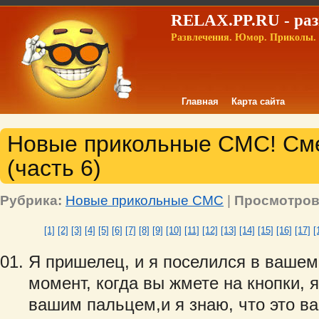
RELAX.PP.RU - раз
Развлечения. Юмор. Приколы. 
Главная
Карта сайта
Новые прикольные СМС! С
(часть 6)
Рубрика:
Новые прикольные СМС
|
Просмотров
[1]
[2]
[3]
[4]
[5]
[6]
[7]
[8]
[9]
[10]
[11]
[12]
[13]
[14]
[15]
[16]
[17]
[
Я пришелец, и я поселился в ваше
момент, когда вы жмете на кнопки, 
вашим пальцем,и я знаю, что это ва