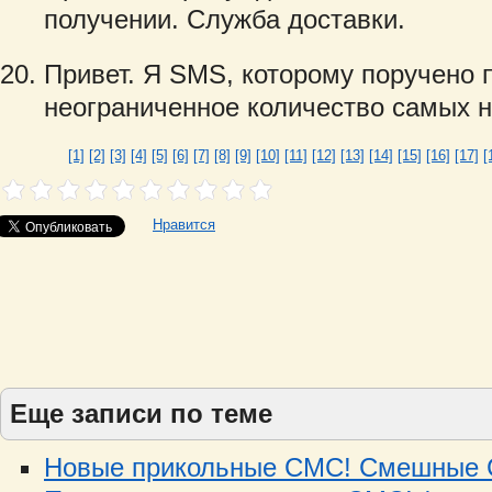
получении. Служба доставки.
Привет. Я SMS, которому поручено 
неограниченное количество самых 
[1]
[2]
[3]
[4]
[5]
[6]
[7]
[8]
[9]
[10]
[11]
[12]
[13]
[14]
[15]
[16]
[17]
[
Нравится
Еще записи по теме
Новые прикольные СМС! Смешные С