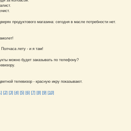
еди за колбасой.
талист.
унист.
верях продуктового магазина: сегодня в масле потребности нет.
амолет!
 Полчаса лету - и я там!
дукты можно будет заказывать по телефону?
левизору.
цветной телевизор - красную икру показывают.
1]
[2]
[3]
[4]
[5]
[6]
[7]
[8]
[9]
[10]