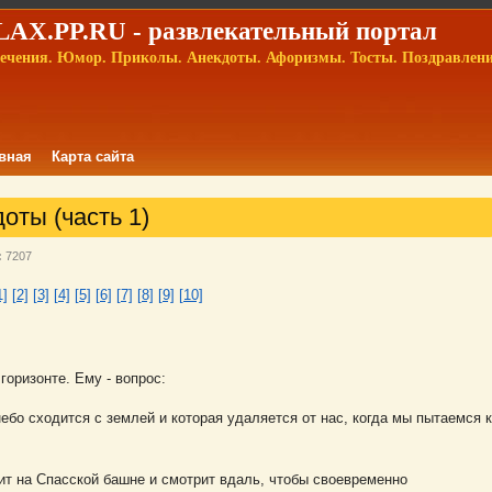
AX.PP.RU - развлекательный портал
ечения. Юмор. Приколы. Анекдоты. Афоризмы. Тосты. Поздравлен
вная
Карта сайта
оты (часть 1)
:
7207
1]
[2]
[3]
[4]
[5]
[6]
[7]
[8]
[9]
[10]
горизонте. Ему - вопрос:
небо сходится с землей и которая удаляется от нас, когда мы пытаемся к
дит на Спасской башне и смотрит вдаль, чтобы своевременно