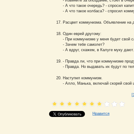
- Извините за опоздание, стоял в очер
- А что такое очередь? - спросил капи
- А что такое колбаса? - спросил комм
Расцвет коммунизма. Объявление на д
Один еврей другому:
- При коммунизме у меня будет свой с
- Зачем тебе самолет?
- А вдруг, скажем, в Калуге муку дают.
- Правда ли, что при коммунизме про
- Правда. Но выдавать их будут по те
Наступил коммунизм.
- Алло, Манька, включай скорей свой 
[
Нравится