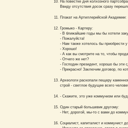
На повестке дня колхозного партсобра
Ввиду отсутствия досок сразу перешли
Плакат на Артиллерийской Академии: 
Громыко - Картеру:
- В ближайшие годы мы бы хотели заку
- Пожалуйста!
- Нам также хотелось бы приобрести 
- Хорошо!
- А как вы смотрите на то, чтобы прод
- Отчего же нет?
- Господин президент, хорошо бы эти
- Прекрасно! Заключим договор, по к
Археологи раскопали пещеру каменног
строй - светлое будущее всего челове
- Скажите, это уже коммунизм или бу
Один старый большевик другому:
- Нет, дорогой, мы-то с вами до комму
Социалист, капиталист и коммунист д