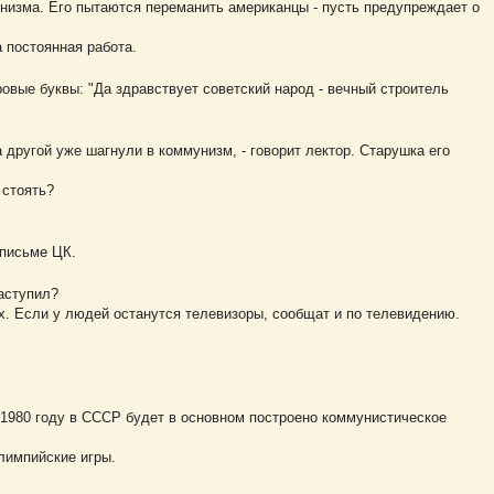
низма. Его пытаются переманить американцы - пусть предупреждает о
а постоянная работа.
ровые буквы: "Да здравствует советский народ - вечный строитель
 другой уже шагнули в коммунизм, - говорит лектор. Старушка его
 стоять?
 письме ЦК.
наступил?
ах. Если у людей останутся телевизоры, сообщат и по телевидению.
в 1980 году в СССР будет в основном построено коммунистическое
олимпийские игры.