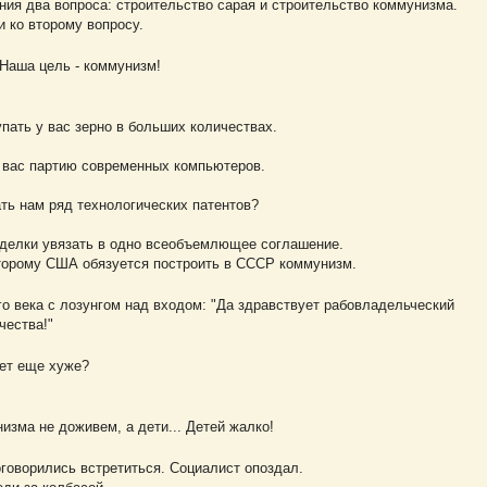
ния два вопроса: строительство сарая и строительство коммунизма.
 ко второму вопросу.
Наша цель - коммунизм!
пать у вас зерно в больших количествах.
у вас партию современных компьютеров.
ать нам ряд технологических патентов?
 сделки увязать в одно всеобъемлющее соглашение.
оторому США обязуется построить в СССР коммунизм.
о века с лозунгом над входом: "Да здравствует рабовладельческий
чества!"
дет еще хуже?
низма не доживем, а дети... Детей жалко!
оговорились встретиться. Социалист опоздал.