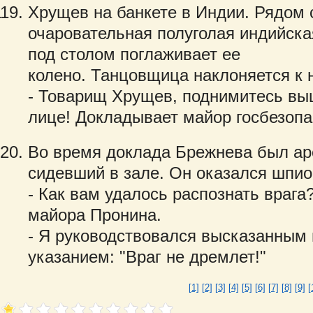
Хрущев на банкете в Индии. Рядом 
очаровательная полуголая индийск
под столом поглаживает ее
колено. Танцовщица наклоняется к 
- Товарищ Хрущев, поднимитесь выш
лице! Докладывает майор госбезопа
Во время доклада Брежнева был ар
сидевший в зале. Он оказался шпио
- Как вам удалось распознать врага
майора Пронина.
- Я руководствовался высказанным 
указанием: "Враг не дремлет!"
[1]
[2]
[3]
[4]
[5]
[6]
[7]
[8]
[9]
[