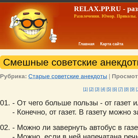
RELAX.PP.RU - раз
Развлечения. Юмор. Приколы. 
Главная
Карта сайта
Смешные советские анекдоты
Рубрика:
Старые советские анекдоты
|
Просмот
[1]
[2]
[3]
[4]
[5]
[6]
[7]
[8]
[9]
[
- От чего больше пользы - от газет 
- Конечно, от газет. В газету можно 
- Можно ли завернуть автобус в газ
- Можно, если в ней напечатана реч