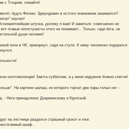
ам с Тгоцким, ломайте!
говогят, будто Феликс Эдмундович в остгоге онанизмом занимался?
питал" изучал!
! Агхизанятнейшая штучка, доложу я вам! И заметьте: совегшенно не
вот пгавые оппогтунисты этого не понимают... Только, гади бога, не
истальной души человек!
ной ночи в ЧК, прикорнул, сидя на стуле. К нему тихонечко подкрался
енулся:
тельности!
ки контгеволюции! Завтга субботник, а у меня надувное бгевно спегли!
ольше". На картине шалаш, из которого торчат две пары голых ног -
ид. - Ноги принадлежат Дзержинскому и Крупской...
друг на лестнице раздался страшный грохот и лязг.
 несгогаемый шкаф...