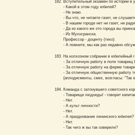
Вступительный экзамен по истории в 
- Какой в этом году юбилей?
- Не знаю.
- Вы что, не читаете газет, не слушае
- В нашем городе нет ни газет, ни ради
- Да из какого же это города вы приех
- Из Мухосранска.
Профессор - доценту (тихо):
- А помните, мы как раз недавно обсу
На колхозном собрании в юбилейный г
- За отличную работу в поле товарищ
- За отличную работу на ферме товар
- За отличную общественную работу 
(аплодисменты, смех, возгласы: "Так ей,
Команда с затонувшего советского кор
- Товарищи людоеды! - говорит капита
- Нет.
- А культ личности?
- Нет.
- А празднование ленинского юбилея?
- Нет.
- Так чего ж вы так озверели?