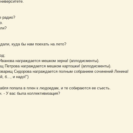
университете.
те радио?
о.
али?
ждали, куда бы нам поехать на лето?
од:
 Иванова награждается мешком зерна! (аплодисменты).
ищ Петрова награждается мешком картошки! (аплодисменты).
товарищ Сидорова награждается полным собранием сочинений Ленина!
 б..., и надо!")
абля попала в плен к людоедам, и те собираются ее съесть.
н. - У вас была коллективизация?