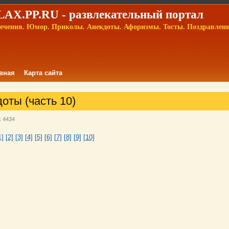
AX.PP.RU - развлекательный портал
ечения. Юмор. Приколы. Анекдоты. Афоризмы. Тосты. Поздравлен
вная
Карта сайта
оты (часть 10)
:
4434
1]
[2]
[3]
[4]
[5]
[6]
[7]
[8]
[9]
[10]