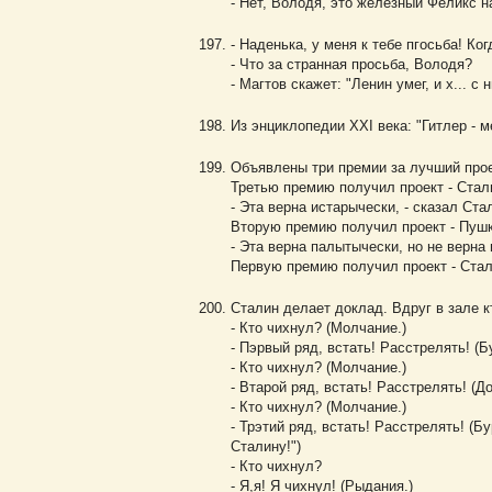
- Нет, Володя, это железный Феликс н
- Наденька, у меня к тебе пгосьба! Ког
- Что за странная просьба, Володя?
- Магтов скажет: "Ленин умег, и х... с н
Из энциклопедии XXI века: "Гитлер - м
Объявлены три премии за лучший прое
Третью премию получил проект - Стал
- Эта верна истарычески, - сказал Ста
Вторую премию получил проект - Пушк
- Эта верна палытычески, но не верна
Первую премию получил проект - Стал
Сталин делает доклад. Вдруг в зале к
- Кто чихнул? (Молчание.)
- Пэрвый ряд, встать! Расстрелять! (
- Кто чихнул? (Молчание.)
- Втарой ряд, встать! Расстрелять! (
- Кто чихнул? (Молчание.)
- Трэтий ряд, встать! Расстрелять! (Б
Сталину!")
- Кто чихнул?
- Я,я! Я чихнул! (Рыдания.)