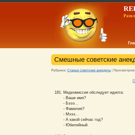
REL
Развл
Гла
Смешные советские анекд
Рубрика:
Старые советские анекдоты
|
Просмотров
[
Медкомиссия обследует идиота:
- Ваше имя?
- Бэээ...
- Фамилия?
- Мэээ...
- А какой сейчас год?
- Юбилейный.