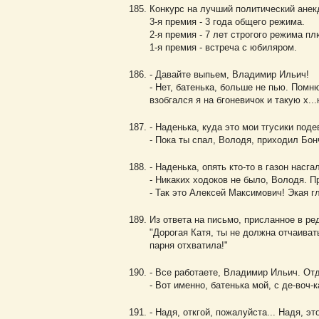
Конкурс на лучший политический анек
3-я премия - 3 года общего режима.
2-я премия - 7 лет строгого режима п
1-я премия - встреча с юбиляром.
- Давайте выпьем, Владимир Ильич!
- Нет, батенька, больше не пью. Помн
взобгался я на бгоневичок и такую х...
- Наденька, куда это мои тгусики под
- Пока ты спал, Володя, приходил Бон
- Наденька, опять кто-то в газон насг
- Никаких ходоков не было, Володя. П
- Так это Алексей Максимович! Экая 
Из ответа на письмо, присланное в р
"Дорогая Катя, ты не должна отчаиват
парня отхватила!"
- Все работаете, Владимир Ильич. Отд
- Вот именно, батенька мой, с де-воч-
- Надя, откгой, пожалуйста... Надя, э