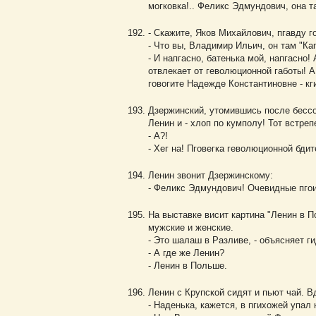
могковка!.. Феликс Эдмундович, она т
- Скажите, Яков Михайлович, пгавду 
- Что вы, Владимир Ильич, он там "Ка
- И напгасно, батенька мой, напгасно
отвлекает от геволюционной габоты! А 
говогите Надежде Константиновне - кг
Дзержинский, утомившись после бессон
Ленин и - хлоп по кумполу! Тот встреп
- А?!
- Хег на! Пговегка геволюционной бди
Ленин звонит Дзержинскому:
- Феликс Эдмундович! Очевидные пгоис
На выставке висит картина "Ленин в П
мужские и женские.
- Это шалаш в Разливе, - объясняет г
- А где же Ленин?
- Ленин в Польше.
Ленин с Крупской сидят и пьют чай. В
- Наденька, кажется, в пгихожей упал