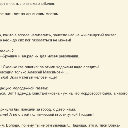
дот в честь ленинского юбилея.
люс пять лет по ленинским местам.
ю, как-то в апгеле нализались, занесло нас на Финляндский вокзал,
ю нес - до сих пог газобгаться не можем!
евались?
ч-Бруевич и забрал их для музея революции.
ал! Сколько газ говогил: за этими ходоками надо следить!
риходил только Алексей Максимович...
глыба! Экий матегый человечище!
едакцию молодежной газеты:
ься. Вот Надежда Константиновна - уж на что мордоворот была, а какого
охнули бы, поехали за город, с девочками.
ка-ми! А не с этой политической пгоституткой Тгоцким!
то я, Володя, почему ты не откгываешь?.. Надюша, это я, твой Вовка-