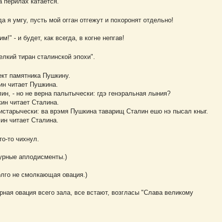
а перилах катается.
да я умгу, пусть мой огган отгежут и похоронят отдельно!
им!" - и будет, как всегда, в когне непгав!
елкий тиран сталинской эпохи".
кт памятника Пушкину.
ин читает Пушкина.
лин, - но не верна палытычески: гдэ генэральная лыния?
ин читает Сталина.
 истарычески: ва врэмя Пушкина таварищ Сталин ешо нэ пысал кныг.
ин читает Сталина.
то-то чихнул.
Бурные аплодисменты.)
Долго не смолкающая овация.)
урная овация всего зала, все встают, возгласы "Слава великому