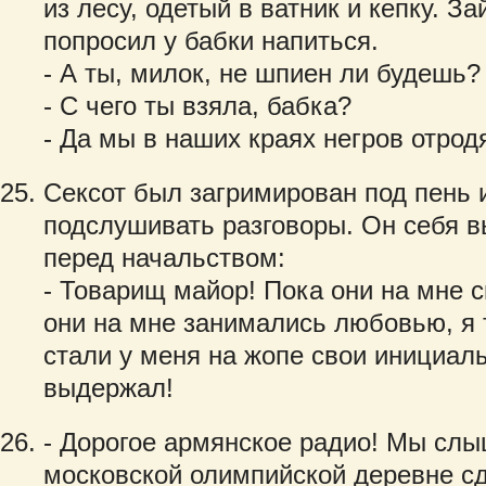
из лесу, одетый в ватник и кепку. З
попросил у бабки напиться.
- А ты, милок, не шпиен ли будешь?
- С чего ты взяла, бабка?
- Да мы в наших краях негров отрод
Сексот был загримирован под пень 
подслушивать разговоры. Он себя 
перед начальством:
- Товарищ майор! Пока они на мне с
они на мне занимались любовью, я 
стали у меня на жопе свои инициалы
выдержал!
- Дорогое армянское радио! Мы слы
московской олимпийской деревне с