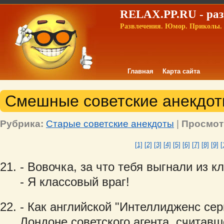
RELAX.PP.RU - раз
Развлечения. Юмор. Приколы. 
Главная
Карта сайта
Смешные советские анекдоты
Рубрика:
Старые советские анекдоты
|
Просмот
[1]
[2]
[3]
[4]
[5]
[6]
[7]
[8]
[9]
[
- Вовочка, за что тебя выгнали из к
- Я классовый враг!
- Как английской "Интеллидженс сер
Лондоне советского агента, считав