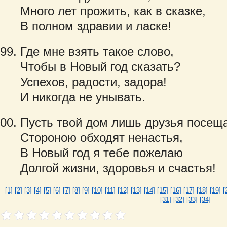
Много лет прожить, как в сказке,
В полном здравии и ласке!
Где мне взять такое слово,
Чтобы в Новый год сказать?
Успехов, радости, задора!
И никогда не унывать.
Пусть твой дом лишь друзья посеща
Стороною обходят ненастья,
В Новый год я тебе пожелаю
Долгой жизни, здоровья и счастья!
[1]
[2]
[3]
[4]
[5]
[6]
[7]
[8]
[9]
[10]
[11]
[12]
[13]
[14]
[15]
[16]
[17]
[18]
[19]
[
[31]
[32]
[33]
[34]