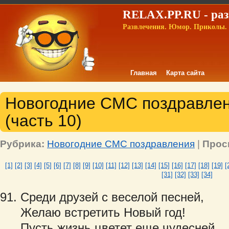
RELAX.PP.RU - раз
Развлечения. Юмор. Приколы. 
Главная
Карта сайта
Новогодние СМС поздравлени
(часть 10)
Рубрика:
Новогодние СМС поздравления
|
Прос
[1]
[2]
[3]
[4]
[5]
[6]
[7]
[8]
[9]
[10]
[11]
[12]
[13]
[14]
[15]
[16]
[17]
[18]
[19]
[
[31]
[32]
[33]
[34]
Среди друзей с веселой песней,
Желаю встретить Новый год!
Пусть жизнь цветет еще чудесней,