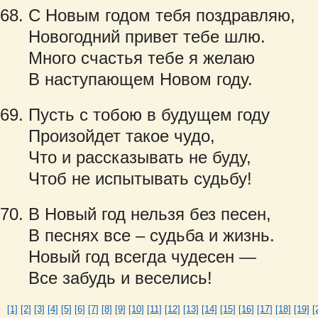
С Новым годом тебя поздравляю,
Новогодний привет тебе шлю.
Много счастья тебе я желаю
В наступающем Новом году.
Пусть с тобою в будущем году
Произойдет такое чудо,
Что и рассказывать не буду,
Чтоб не испытывать судьбу!
В Новый год нельзя без песен,
В песнях все – судьба и жизнь.
Новый год всегда чудесен —
Все забудь и веселись!
[1]
[2]
[3]
[4]
[5]
[6]
[7]
[8]
[9]
[10]
[11]
[12]
[13]
[14]
[15]
[16]
[17]
[18]
[19]
[