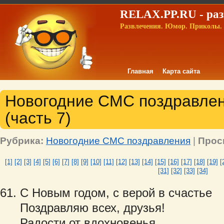
RELAX.PP.RU - раз
Развлечения. Юмор. Приколы. 
Главная
Карта сайта
Новогодние СМС поздравлени
(часть 7)
Рубрика:
Новогодние СМС поздравления
|
Прос
[1]
[2]
[3]
[4]
[5]
[6]
[7]
[8]
[9]
[10]
[11]
[12]
[13]
[14]
[15]
[16]
[17]
[18]
[19]
[
[31]
[32]
[33]
[34]
С Новым годом, с верой в счастье
Поздравляю всех, друзья!
Радости от вдохновенья