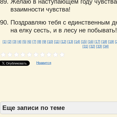
Желаю в наступающем году чувства
взаимности чувства!
Поздравляю тебя с единственным дн
на елку сесть, и в лесу не побывать
[1]
[2]
[3]
[4]
[5]
[6]
[7]
[8]
[9]
[10]
[11]
[12]
[13]
[14]
[15]
[16]
[17]
[18]
[19]
[
[31]
[32]
[33]
[34]
Нравится
Еще записи по теме