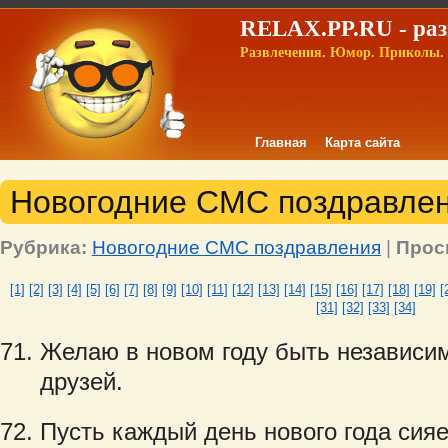
RELAX.PP.RU - раз
Развлечения. Юмор. Приколы. 
Главная
Карта сайта
Новогодние СМС поздравлени
Рубрика:
Новогодние СМС поздравления
|
Прос
[1]
[2]
[3]
[4]
[5]
[6]
[7]
[8]
[9]
[10]
[11]
[12]
[13]
[14]
[15]
[16]
[17]
[18]
[19]
[
[31]
[32]
[33]
[34]
Желаю в новом году быть независим
друзей.
Пусть каждый день нового года сияе