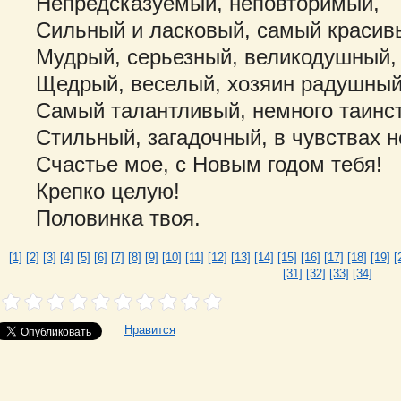
Непредсказуемый, неповторимый,
Сильный и ласковый, самый красив
Мудрый, серьезный, великодушный,
Щедрый, веселый, хозяин радушный
Самый талантливый, немного таинс
Стильный, загадочный, в чувствах 
Счастье мое, с Новым годом тебя!
Крепко целую!
Половинка твоя.
[1]
[2]
[3]
[4]
[5]
[6]
[7]
[8]
[9]
[10]
[11]
[12]
[13]
[14]
[15]
[16]
[17]
[18]
[19]
[
[31]
[32]
[33]
[34]
Нравится