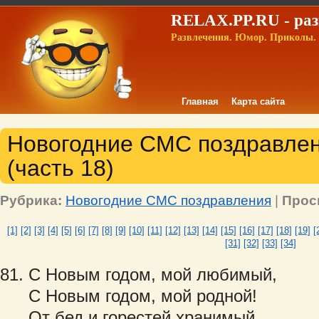
RELAX.PP.RU - раз
Развлечения. Юмор. Приколы. 
Главная
Карта сайта
Новогодние СМС поздравле
(часть 18)
Рубрика:
Новогодние СМС поздравления
|
Прос
[1]
[2]
[3]
[4]
[5]
[6]
[7]
[8]
[9]
[10]
[11]
[12]
[13]
[14]
[15]
[16]
[17]
[18]
[19]
[
[31]
[32]
[33]
[34]
С Новым годом, мой любимый,
С Новым годом, мой родной!
От бед и горестей хранимый