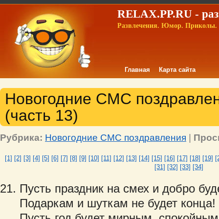
RELAX.PP.RU - раз
Развлечения. Юмор. Приколы. 
Главная
Карта сайта
Новогодние СМС поздравлени
(часть 13)
Рубрика:
Новогодние СМС поздравления
|
Прос
[1]
[2]
[3]
[4]
[5]
[6]
[7]
[8]
[9]
[10]
[11]
[12]
[13]
[14]
[15]
[16]
[17]
[18]
[19]
[
[31]
[32]
[33]
[34]
Пусть праздник на смех и добро бу
Подаркам и шуткам не будет конца!
Пусть год будет мирным, спокойным