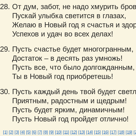
От дум, забот, не надо хмурить бров
Пускай улыбка светится в глазах,
Желаю в Новый год я счастья и здо
Успехов и удач во всех делах!
Пусть счастье будет многогранным,
Достаток – в десять раз умножь!
Пусть все, что было долгожданным,
Ты в Новый год приобретешь!
Пусть каждый день твой будет свет
Приятным, радостным и щедрым!
Пусть будет ярким, динамичным!
Пусть Новый год пройдет отлично!
[1]
[2]
[3]
[4]
[5]
[6]
[7]
[8]
[9]
[10]
[11]
[12]
[13]
[14]
[15]
[16]
[17]
[18]
[19]
[