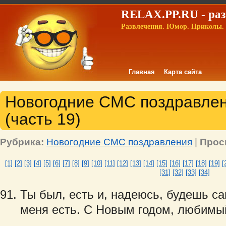
RELAX.PP.RU - раз
Развлечения. Юмор. Приколы. 
Главная
Карта сайта
Новогодние СМС поздравле
(часть 19)
Рубрика:
Новогодние СМС поздравления
|
Прос
[1]
[2]
[3]
[4]
[5]
[6]
[7]
[8]
[9]
[10]
[11]
[12]
[13]
[14]
[15]
[16]
[17]
[18]
[19]
[
[31]
[32]
[33]
[34]
Ты был, есть и, надеюсь, будешь с
меня есть. С Новым годом, любимы