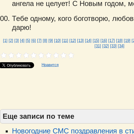
ангела не целует! С Новым годом, м
Тебе одному, кого боготворю, любов
дарю!
[1]
[2]
[3]
[4]
[5]
[6]
[7]
[8]
[9]
[10]
[11]
[12]
[13]
[14]
[15]
[16]
[17]
[18]
[19]
[
[31]
[32]
[33]
[34]
Нравится
Еще записи по теме
Новогодние СМС поздравления в стих