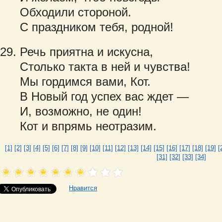
Обходили стороной.
С праздником тебя, родной!
Речь приятна и искусна,
Столько такта в ней и чувства!
Мы гордимся вами, Кот.
В Новый год успех вас ждет —
И, возможно, не один!
Кот и впрямь неотразим.
[1]
[2]
[3]
[4]
[5]
[6]
[7]
[8]
[9]
[10]
[11]
[12]
[13]
[14]
[15]
[16]
[17]
[18]
[19]
[
[31]
[32]
[33]
[34]
Нравится