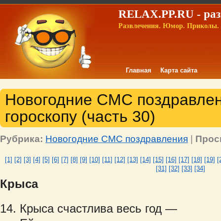
RELAX.PP.RU - раз
Развлечения. Юмор. Приколы. 
Главная
Карта сайта
Новогодние СМС поздравлен
гороскопу (часть 30)
Рубрика:
Новогодние СМС поздравления
|
Прос
[1]
[2]
[3]
[4]
[5]
[6]
[7]
[8]
[9]
[10]
[11]
[12]
[13]
[14]
[15]
[16]
[17]
[18]
[19]
[
[31]
[32]
[33]
[34]
Крыса
Крыса счастлива весь год —