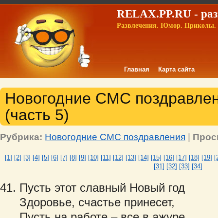
RELAX.PP.RU - раз
Развлечения. Юмор. Приколы. 
Главная
Карта сайта
Новогодние СМС поздравлени
(часть 5)
Рубрика:
Новогодние СМС поздравления
|
Прос
[1]
[2]
[3]
[4]
[5]
[6]
[7]
[8]
[9]
[10]
[11]
[12]
[13]
[14]
[15]
[16]
[17]
[18]
[19]
[
[31]
[32]
[33]
[34]
Пусть этот славный Новый год
Здоровье, счастье принесет,
Пусть на работе – все в ажуре,