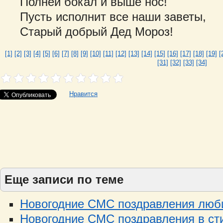
Полней бокал и выше нос!
Пусть исполнит все наши заветы,
Старый добрый Дед Мороз!
[1]
[2]
[3]
[4]
[5]
[6]
[7]
[8]
[9]
[10]
[11]
[12]
[13]
[14]
[15]
[16]
[17]
[18]
[19]
[
[31]
[32]
[33]
[34]
Нравится
Еще записи по теме
Новогодние СМС поздравления люби
Новогодние СМС поздравления в стих