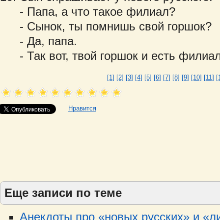
- Папа, а что такое филиал?
- Сынок, ты помнишь свой горшок?
- Да, папа.
- Так вот, твой горшок и есть филиа
[1]
[2]
[3]
[4]
[5]
[6]
[7]
[8]
[9]
[10]
[11]
[
Нравится
Еще записи по теме
Анекдоты про «новых русских» и «ли