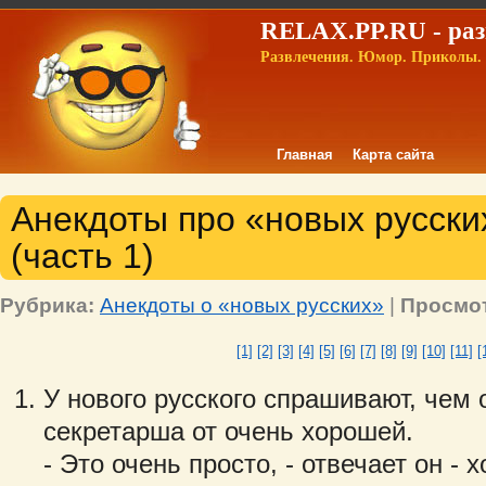
RELAX.PP.RU - раз
Развлечения. Юмор. Приколы. 
Главная
Карта сайта
Анекдоты про «новых русских
(часть 1)
Рубрика:
Анекдоты о «новых русских»
|
Просмо
[1]
[2]
[3]
[4]
[5]
[6]
[7]
[8]
[9]
[10]
[11]
[
У нового русского спрашивают, чем
секретарша от очень хорошей.
- Это очень просто, - отвечает он -