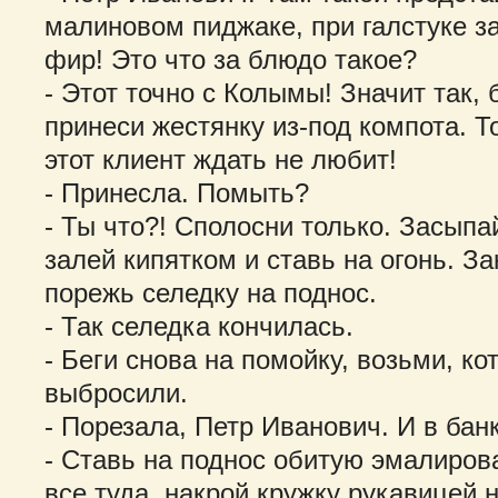
малиновом пиджаке, при галстуке за
фир! Это что за блюдо такое?
- Этот точно с Колымы! Значит так, 
принеси жестянку из-под компота. Т
этот клиент ждать не любит!
- Принесла. Помыть?
- Ты что?! Сполосни только. Засыпай
залей кипятком и ставь на огонь. За
порежь селедку на поднос.
- Так селедка кончилась.
- Беги снова на помойку, возьми, ко
выбросили.
- Порезала, Петр Иванович. И в банк
- Ставь на поднос обитую эмалиров
все туда, накрой кружку рукавицей 