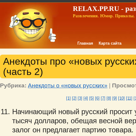
RELAX.PP.RU - раз
Развлечения. Юмор. Приколы. 
Главная
Карта сайта
Анекдоты про «новых русских
(часть 2)
Рубрика:
Анекдоты о «новых русских»
|
Просмо
[1]
[2]
[3]
[4]
[5]
[6]
[7]
[8]
[9]
[10]
[11]
[
Начинающий новый русский просит у
тысяч долларов, обещая весной вер
залог он предлагает партию товара.