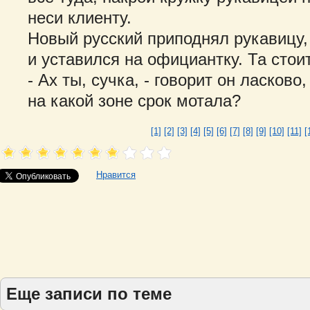
неси клиенту.
Новый русский приподнял рукавицу,
и уставился на официантку. Та стои
- Ах ты, сучка, - говорит он ласково
на какой зоне срок мотала?
[1]
[2]
[3]
[4]
[5]
[6]
[7]
[8]
[9]
[10]
[11]
[
Нравится
Еще записи по теме