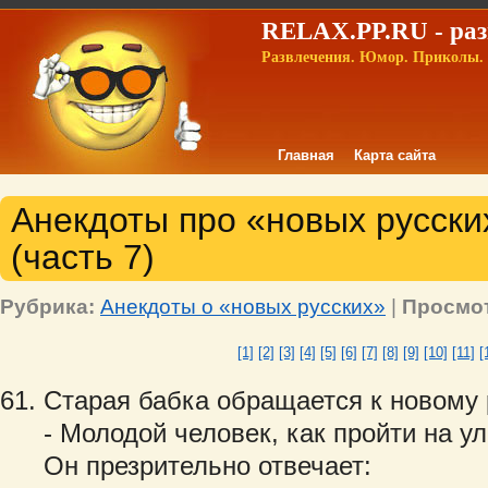
RELAX.PP.RU - раз
Развлечения. Юмор. Приколы. 
Главная
Карта сайта
Анекдоты про «новых русских
(часть 7)
Рубрика:
Анекдоты о «новых русских»
|
Просмо
[1]
[2]
[3]
[4]
[5]
[6]
[7]
[8]
[9]
[10]
[11]
[
Старая бабка обращается к новому 
- Молодой человек, как пройти на у
Он презрительно отвечает: